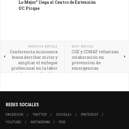
Lo Mejor” llega al Centro de Extensión
UC Pirque
PREVIOUS ARTICLE
NEXT ARTICLE
Conferencia misionera
CGE y CONAF refuerzan
busca derribar mitos y
colaboración en
ampliar el enfoque
prevención de
profesional en la labor
emergencias
social y evangelizadora
REDES SOCIALES
FACEBOOK
TWITTER
GOOGLE+
PINTEREST
YOUTUBE
INSTAGRAM
RSS