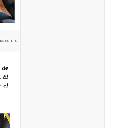
os con
 de
. El
 el