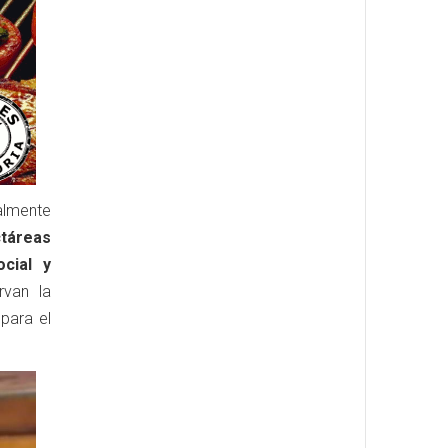
almente
ctáreas
ocial y
van la
para el