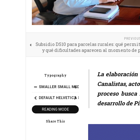
PREVIOU
Subsidio DS10 para parcelas rurales: qué permi
y qué dificultades aparecen al momento de 
La elaboración
Typography
Canalistas, act
SMALLER
SMALL
MEDIUM
BIG
BIGGER
proceso busca 
DEFAULT
HELVETICA
SEGOE
GEORGIA
TIMES
desarrollo de Pi
READING MODE
Share This