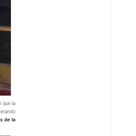
ó que la
derando
s de la