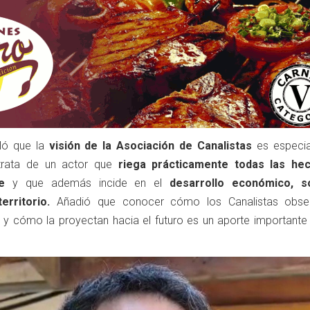
ló que la
visión de la Asociación de Canalistas
es especi
 trata de un actor que
riega prácticamente todas las he
e
y que además incide en el
desarrollo económico, s
erritorio.
Añadió que conocer cómo los Canalistas obser
y cómo la proyectan hacia el futuro es un aporte importante 