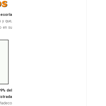
sesoría
s y que,
o en su
9% del
istrada
Pladeco