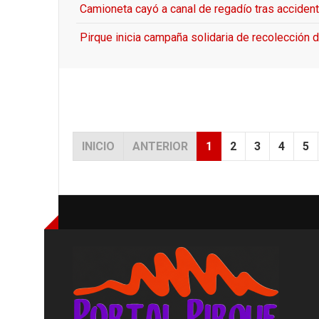
Camioneta cayó a canal de regadío tras accident
Pirque inicia campaña solidaria de recolección d
INICIO
ANTERIOR
1
2
3
4
5