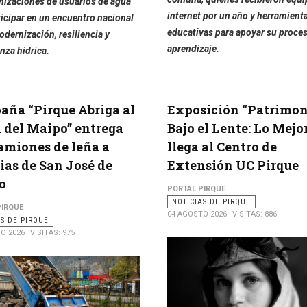
nizaciones de usuarios de agua
internet por un año y herramient
ticipar en un encuentro nacional
educativas para apoyar su proce
dernización, resiliencia y
aprendizaje.
nza hídrica.
ña “Pirque Abriga al
Exposición “Patrimon
 del Maipo” entrega
Bajo el Lente: Lo Mejo
amiones de leña a
llega al Centro de
ias de San José de
Extensión UC Pirque
o
PORTAL PIRQUE
NOTICIAS DE PIRQUE
PIRQUE
04 AGOSTO 2026
VISITAS: 886
AS DE PIRQUE
O 2026
VISITAS: 975