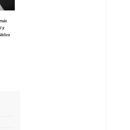
 más
l y
úblico