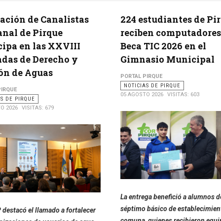
ación de Canalistas
224 estudiantes de Pi
anal de Pirque
reciben computadores 
cipa en las XXVIII
Beca TIC 2026 en el
das de Derecho y
Gimnasio Municipal
ón de Aguas
PORTAL PIRQUE
NOTICIAS DE PIRQUE
PIRQUE
05 AGOSTO 2026
VISITAS: 603
AS DE PIRQUE
O 2026
VISITAS: 679
La entrega benefició a alumnos d
séptimo básico de establecimient
destacó el llamado a fortalecer
comuna, quienes recibieron equi