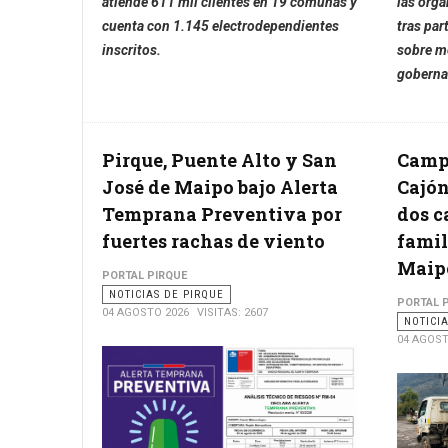
atiende 611 mil clientes en 19 comunas y
las orga
cuenta con 1.145 electrodependientes
tras par
inscritos.
sobre mo
goberna
Pirque, Puente Alto y San
Campa
José de Maipo bajo Alerta
Cajón
Temprana Preventiva por
dos c
fuertes rachas de viento
famil
Maip
PORTAL PIRQUE
NOTICIAS DE PIRQUE
PORTAL 
04 AGOSTO 2026
VISITAS: 2607
NOTICI
04 AGOST