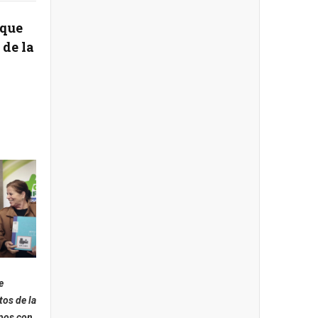
rque
de la
e
os de la
pos con