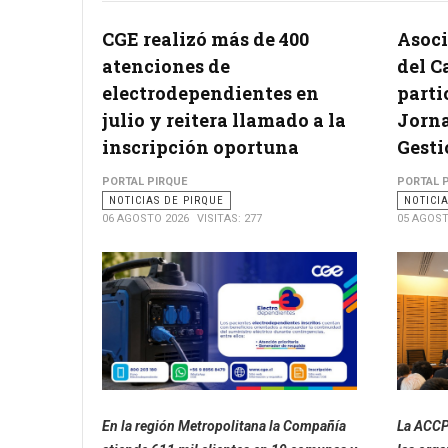
CGE realizó más de 400
Asoci
atenciones de
del C
electrodependientes en
parti
julio y reitera llamado a la
Jorna
inscripción oportuna
Gesti
PORTAL PIRQUE
PORTAL 
NOTICIAS DE PIRQUE
NOTICI
06 AGOSTO 2026
VISITAS: 277
05 AGOST
En la región Metropolitana la Compañía
La ACCP 