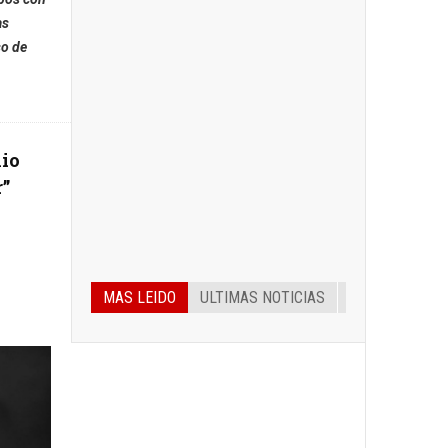
as
so de
io
r”
MAS LEIDO
ULTIMAS NOTICIAS