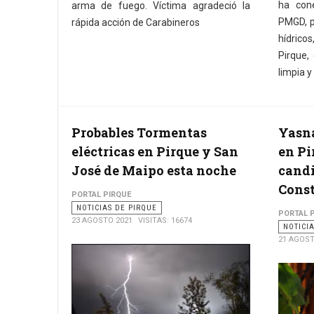
ha cone
arma de fuego. Víctima agradeció la
PMGD, p
rápida acción de Carabineros
hídrico
Pirque,
limpia y
Probables Tormentas
Yasna
eléctricas en Pirque y San
en Pi
José de Maipo esta noche
candi
Cons
PORTAL PIRQUE
NOTICIAS DE PIRQUE
PORTAL 
23 AGOSTO 2021
VISITAS: 16674
NOTICI
21 AGOST