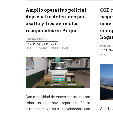
Amplio operativo policial
CGE c
dejó cuatro detenidos por
peque
asalto y tres vehículos
gener
recuperados en Pirque
energ
hoga
PORTAL PIRQUE
NOTICIAS DE PIRQUE
PORTAL 
30 AGOSTO 2021
VISITAS: 15588
NOTICI
26 AGOST
Con modalidad de encerrona intentaron
robar un automóvil repartidor. En la
A la fe
huida amenazaron a una vendedora con