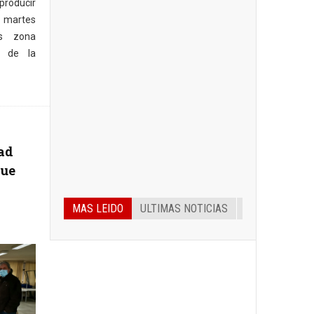
producir
 martes
as zona
na de la
ad
que
MAS LEIDO
ULTIMAS NOTICIAS