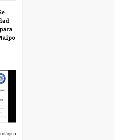
Se
idad
 para
 Maipo
rológica