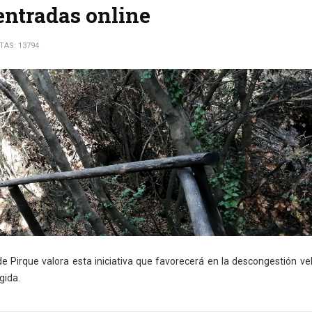
entradas online
ITAS: 13794
 de Pirque valora esta iniciativa que favorecerá en la descongestión ve
gida.