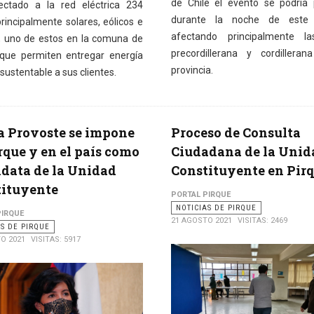
de Chile el evento se podría 
ctado a la red eléctrica 234
durante la noche de este
rincipalmente solares, eólicos e
afectando principalmente l
s, uno de estos en la comuna de
precordillerana y cordillera
 que permiten entregar energía
provincia.
 sustentable a sus clientes.
 Provoste se impone
Proceso de Consulta
rque y en el país como
Ciudadana de la Unid
data de la Unidad
Constituyente en Pir
tituyente
PORTAL PIRQUE
NOTICIAS DE PIRQUE
PIRQUE
21 AGOSTO 2021
VISITAS: 2469
AS DE PIRQUE
O 2021
VISITAS: 5917