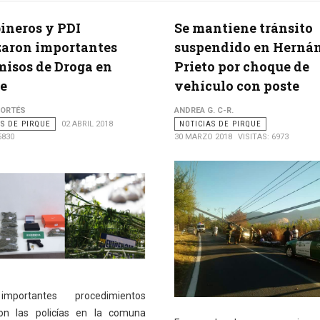
ineros y PDI
Se mantiene tránsito
zaron importantes
suspendido en Herná
isos de Droga en
Prieto por choque de
e
vehículo con poste
CORTÉS
ANDREA G. C-R.
AS DE PIRQUE
02 ABRIL 2018
NOTICIAS DE PIRQUE
5830
30 MARZO 2018
VISITAS: 6973
mportantes procedimientos
ron las policías en la comuna