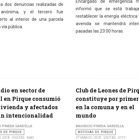
Encargado de emergencia mu
 a dos denuncias realizadas de
informó que se está trabaj
anónima, y el tercero fue
restablecer la energía eléctrica
erto al interior de una parcela
avenida se mantendrá inter
 vía pública.
pasadas las 23:00 horas.
dio en sector de
Club de Leones de Pirq
l en Pirque consumió
constituye por primer
ivienda y afectados
en la comuna y en el
n intencionalidad
mundo
O PINEDA GARDELLA
MAURICIO PINEDA GARDELLA
AS DE PIRQUE
NOTICIAS DE PIRQUE
 2018
VISITAS: 5682
27 MARZO 2018
VISITAS: 5712