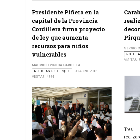
Presidente Piñera en la
Carab
capital de la Provincia
reali
Cordillera firma proyecto
decom
de ley que aumenta
Pirqu
recursos para niños
SERGIO 
vulnerables
NOTICI
VISITAS: 
MAURICIO PINEDA GARDELLA
NOTICIAS DE PIRQUE
03 ABRIL 2018
VISITAS: 4364
Tres i
realiza