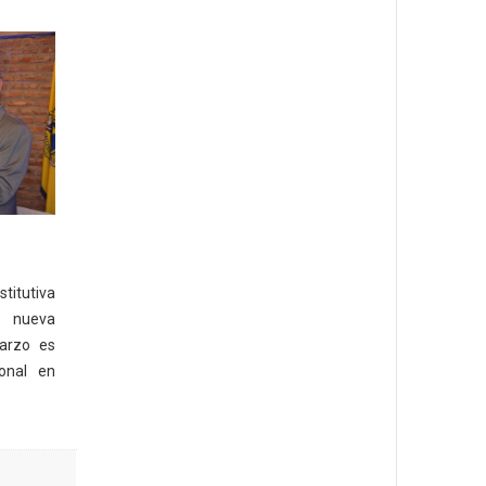
titutiva
 nueva
marzo es
ional en