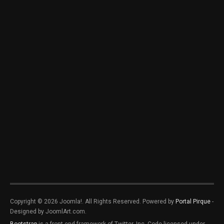
Copyright © 2026 Joomla!. All Rights Reserved. Powered by
Portal Pirque
-
Designed by JoomlArt.com.
Bootstrap
is a front-end framework of Twitter, Inc. Code licensed under