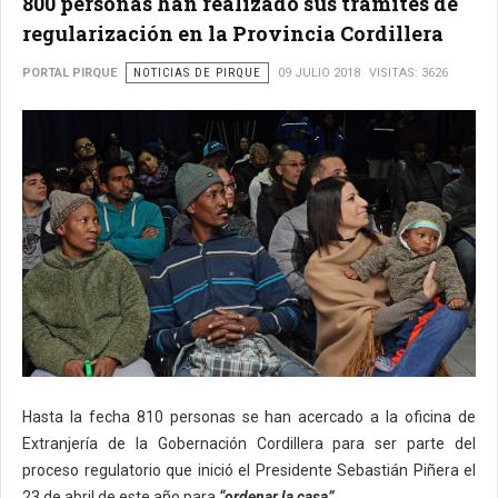
800 personas han realizado sus trámites de
regularización en la Provincia Cordillera
PORTAL PIRQUE
NOTICIAS DE PIRQUE
09 JULIO 2018
VISITAS: 3626
Hasta la fecha 810 personas se han acercado a la oficina de
Extranjería de la Gobernación Cordillera para ser parte del
proceso regulatorio que inició el Presidente Sebastián Piñera el
23 de abril de este año para
“ordenar la casa”
.