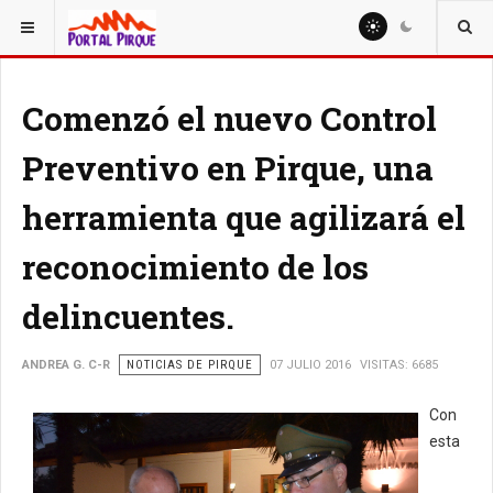
ESTÁ AQUÍ:
NOTICIAS
Comenzó el nuevo Control
Preventivo en Pirque, una
herramienta que agilizará el
reconocimiento de los
delincuentes.
ANDREA G. C-R
NOTICIAS DE PIRQUE
07 JULIO 2016
VISITAS: 6685
Con
esta