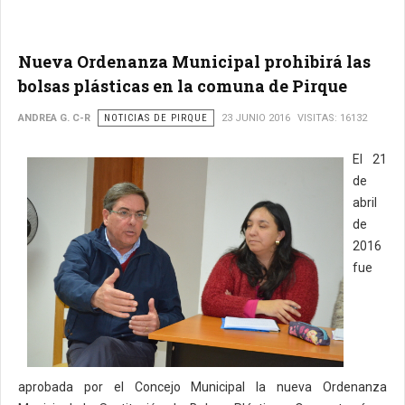
Nueva Ordenanza Municipal prohibirá las
bolsas plásticas en la comuna de Pirque
ANDREA G. C-R
NOTICIAS DE PIRQUE
23 JUNIO 2016
VISITAS: 16132
El 21
de
abril
de
2016
fue
aprobada por el Concejo Municipal la nueva Ordenanza