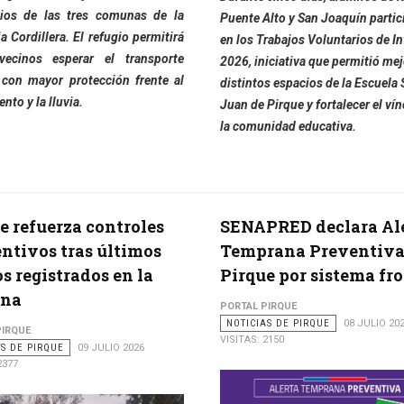
ios de las tres comunas de la
Puente Alto y San Joaquín partic
a Cordillera. El refugio permitirá
en los Trabajos Voluntarios de I
ecinos esperar el transporte
2026, iniciativa que permitió mej
 con mayor protección frente al
distintos espacios de la Escuela
iento y la lluvia.
Juan de Pirque y fortalecer el ví
la comunidad educativa.
e refuerza controles
SENAPRED declara Al
ntivos tras últimos
Temprana Preventiva
os registrados en la
Pirque por sistema fr
na
PORTAL PIRQUE
NOTICIAS DE PIRQUE
08 JULIO 20
PIRQUE
VISITAS: 2150
AS DE PIRQUE
09 JULIO 2026
2377