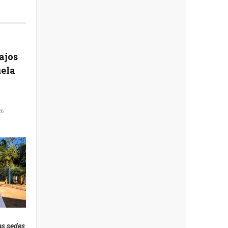
ajos
uela
26
as sedes