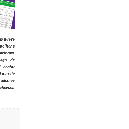
as nueve
olitana
aciones,
esgo de
 sector
40 mm de
, además
alcanzar