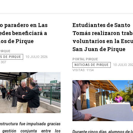
 paradero en Las
Estudiantes de Santo
des beneficiará a
Tomás realizaron trab
os de Pirque
voluntarios en la Esc
San Juan de Pirque
PIRQUE
AS DE PIRQUE
10 JULIO 2026
PORTAL PIRQUE
1307
NOTICIAS DE PIRQUE
10 JULIO 20
VISITAS: 1154
estructura fue impulsada gracias
gestión conjunta entre los
Durante cinco días, alumnos de l