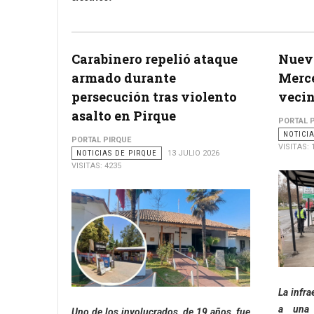
Carabinero repelió ataque
Nuevo
armado durante
Merce
persecución tras violento
vecin
asalto en Pirque
PORTAL 
NOTICI
PORTAL PIRQUE
VISITAS: 
NOTICIAS DE PIRQUE
13 JULIO 2026
VISITAS: 4235
La infra
a una 
Uno de los involucrados, de 19 años, fue