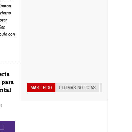
iparon
nvierno
orar
 San
nculo con
erta
 para
MAS LEIDO
ULTIMAS NOTICIAS
ontal
26