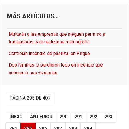
MÁS ARTÍCULOS…
Multarán a las empresas que nieguen permiso a
trabajadoras para realizarse mamografía
Controlan incendio de pastizal en Pirque
Dos familias lo perdieron todo en incendio que
consumió sus viviendas
PÁGINA 295 DE 407
INICIO
ANTERIOR
290
291
292
293
294
295
296
297
298
299