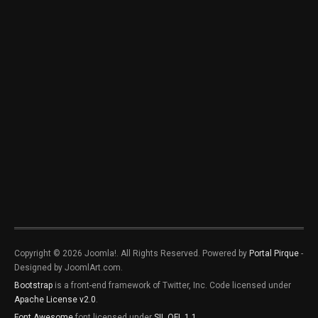
Copyright © 2026 Joomla!. All Rights Reserved. Powered by
Portal Pirque
-
Designed by JoomlArt.com.
Bootstrap
is a front-end framework of Twitter, Inc. Code licensed under
Apache License v2.0
.
Font Awesome
font licensed under
SIL OFL 1.1
.