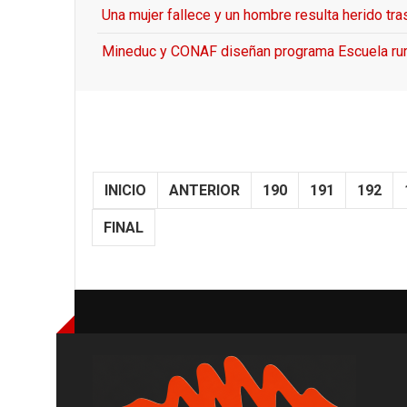
Una mujer fallece y un hombre resulta herido tr
Mineduc y CONAF diseñan programa Escuela rura
INICIO
ANTERIOR
190
191
192
FINAL