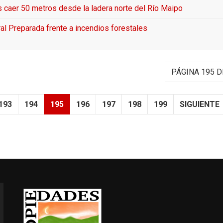
as caer 50 metros desde la ladera norte del Río Maipo
l Preparada frente a incendios forestales
PÁGINA 195 D
193
194
195
196
197
198
199
SIGUIENTE