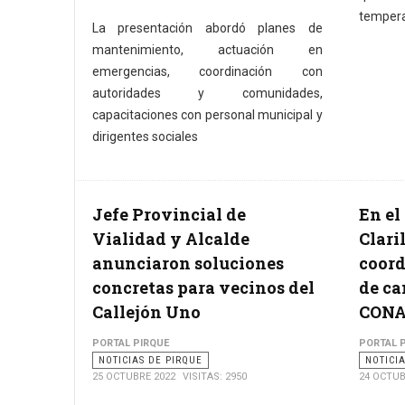
tempera
La presentación abordó planes de
mantenimiento, actuación en
emergencias, coordinación con
autoridades y comunidades,
capacitaciones con personal municipal y
dirigentes sociales
Jefe Provincial de
En el
Vialidad y Alcalde
Clari
anunciaron soluciones
coord
concretas para vecinos del
de ca
Callejón Uno
CON
PORTAL PIRQUE
PORTAL 
NOTICIAS DE PIRQUE
NOTICI
25 OCTUBRE 2022
VISITAS: 2950
24 OCTUB