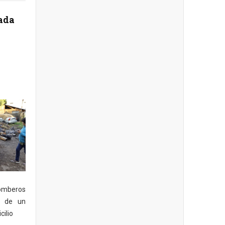
ada
omberos
o de un
ilio