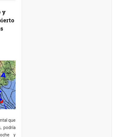
e y
ierto
os
ntal que
, podría
noche y