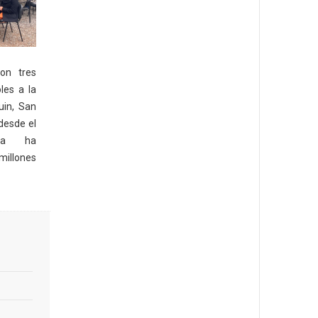
on tres
les a la
uin, San
 desde el
ma ha
millones