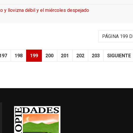
o y llovizna débil y el miércoles despejado
PÁGINA 199 D
197
198
199
200
201
202
203
SIGUIENTE