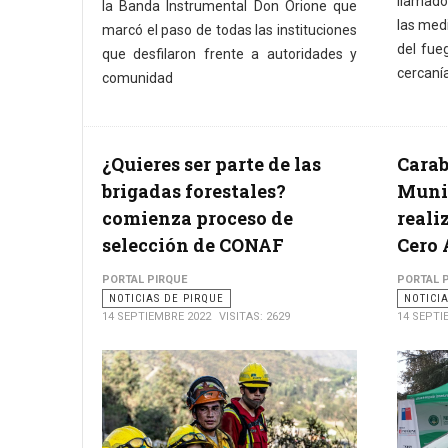
llamado
la Banda Instrumental Don Orione que
las med
marcó el paso de todas las instituciones
del fueg
que desfilaron frente a autoridades y
cercaní
comunidad
¿Quieres ser parte de las
Carab
brigadas forestales?
Munic
comienza proceso de
reali
selección de CONAF
Cero 
PORTAL PIRQUE
PORTAL 
NOTICIAS DE PIRQUE
NOTICI
14 SEPTIEMBRE 2022
VISITAS: 2629
14 SEPTI