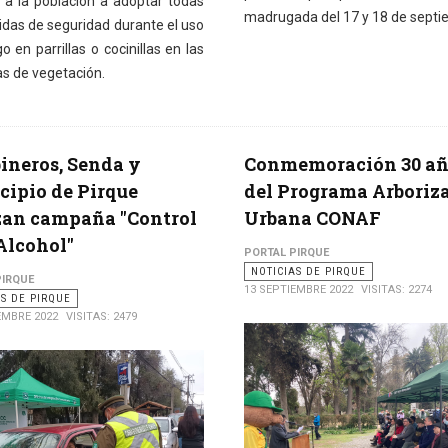
 a la población a adoptar todas
madrugada del 17 y 18 de septi
idas de seguridad durante el uso
o en parrillas o cocinillas en las
as de vegetación.
ineros, Senda y
Conmemoración 30 añ
ipio de Pirque
del Programa Arboriz
zan campaña "Control
Urbana CONAF
Alcohol"
PORTAL PIRQUE
NOTICIAS DE PIRQUE
PIRQUE
13 SEPTIEMBRE 2022
VISITAS: 2274
AS DE PIRQUE
EMBRE 2022
VISITAS: 2479