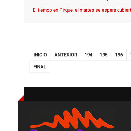
El tiempo en Pirque: el martes se espera cubiert
INICIO
ANTERIOR
194
195
196
FINAL