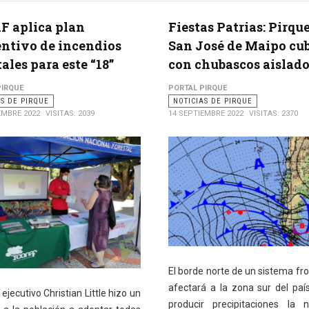
F aplica plan
Fiestas Patrias: Pirqu
ntivo de incendios
San José de Maipo cub
tales para este “18”
con chubascos aislad
PIRQUE
PORTAL PIRQUE
AS DE PIRQUE
NOTICIAS DE PIRQUE
EMBRE 2022
VISITAS: 2039
14 SEPTIEMBRE 2022
VISITAS: 2370
El borde norte de un sistema fro
afectará a la zona sur del país
 ejecutivo Christian Little hizo un
producir precipitaciones la 