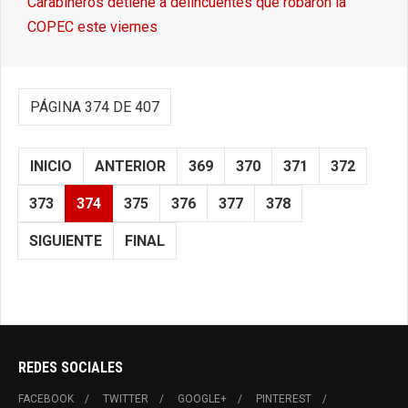
Carabineros detiene a delincuentes que robaron la
COPEC este viernes
PÁGINA 374 DE 407
INICIO
ANTERIOR
369
370
371
372
373
374
375
376
377
378
SIGUIENTE
FINAL
REDES SOCIALES
FACEBOOK
TWITTER
GOOGLE+
PINTEREST