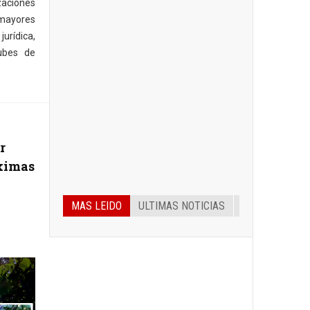
zaciones
mayores
urídica,
ubes de
r
ximas
MAS LEIDO
ULTIMAS NOTICIAS