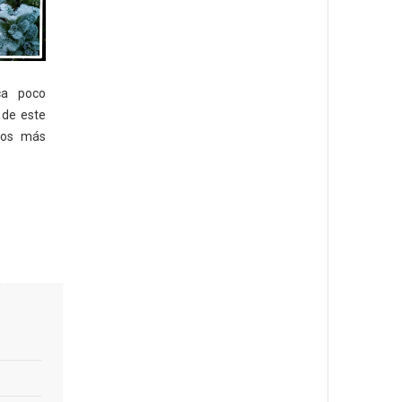
ca poco
 de este
los más