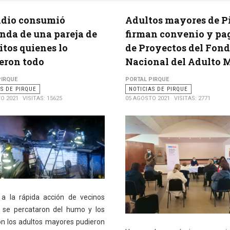
ndio consumió
Adultos mayores de P
nda de una pareja de
firman convenio y pa
itos quienes lo
de Proyectos del Fon
eron todo
Nacional del Adulto 
PIRQUE
PORTAL PIRQUE
AS DE PIRQUE
NOTICIAS DE PIRQUE
O 2021
VISITAS: 15625
05 AGOSTO 2021
VISITAS: 2771
 a la rápida acción de vecinos
 se percataron del humo y los
ron los adultos mayores pudieron