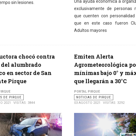
Una ayuda económica a organi
tiempo sin lesiones.
exclusivamente de personas 
que cuenten con personalidad j
que en este caso fueron Cl
Adultos mayores
ctora chocó contra
Emiten Alerta
 del alumbrado
Agrometeorológica po
co en sector de San
mínimas bajo 0° y má
te Pirque
que llegarán a 30°C
PIRQUE
PORTAL PIRQUE
AS DE PIRQUE
NOTICIAS DE PIRQUE
O 2021
VISITAS: 3844
03 AGOSTO 2021
VISITAS: 3292