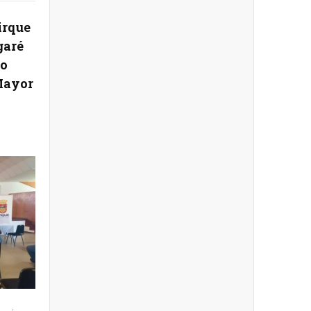
irque
garé
do
Mayor