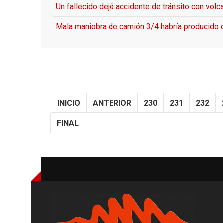
Un fallecido dejó accidente de tránsito con vol
Mala maniobra de camión 3/4 habría producido q
INICIO
ANTERIOR
230
231
232
FINAL