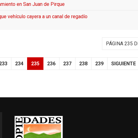
camiento en San Juan de Pirque
ue vehículo cayera a un canal de regadío
PÁGINA 235 D
233
234
235
236
237
238
239
SIGUIENTE