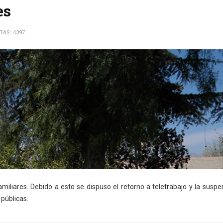
es
ITAS: 4397
familiares. Debido a esto se dispuso el retorno a teletrabajo y la susp
públicas.