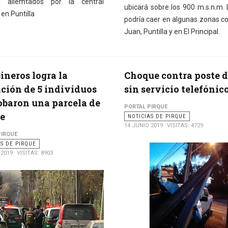
 aliemtados por la central
ubicará sobre los 900 m.s.n.m. 
en Puntilla
podría caer en algunas zonas 
Juan, Puntilla y en El Principal.
ineros logra la
Choque contra poste d
ción de 5 individuos
sin servicio telefónic
obaron una parcela de
PORTAL PIRQUE
e
NOTICIAS DE PIRQUE
14 JUNIO 2019
VISITAS: 4729
PIRQUE
AS DE PIRQUE
 2019
VISITAS: 8903