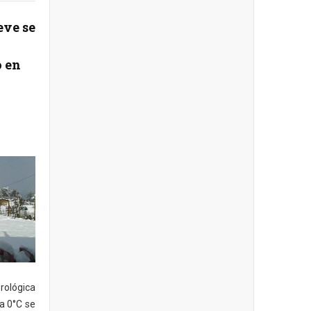
eve se
 en
rológica
a 0°C se