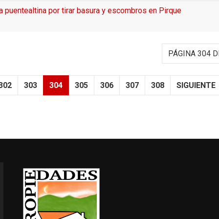
 puentealtina por tirar basura y escombros en Pirque
PÁGINA 304 D
302
303
304
305
306
307
308
SIGUIENTE