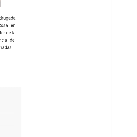
adrugada
Rosa en
or de la
ncia del
onadas.