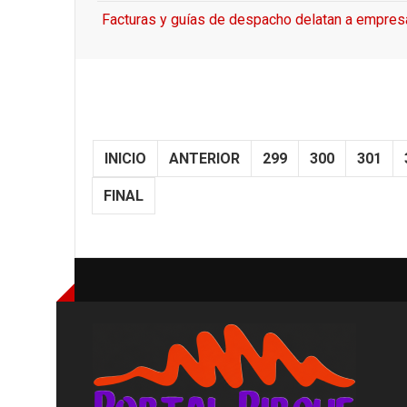
Facturas y guías de despacho delatan a empresa
INICIO
ANTERIOR
299
300
301
FINAL