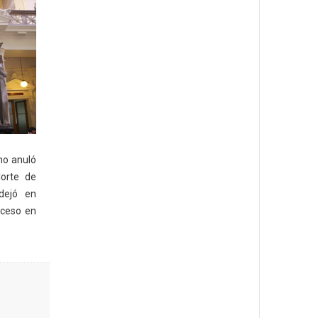
no anuló
orte de
dejó en
oceso en