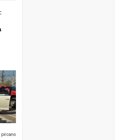
:
n
pircano