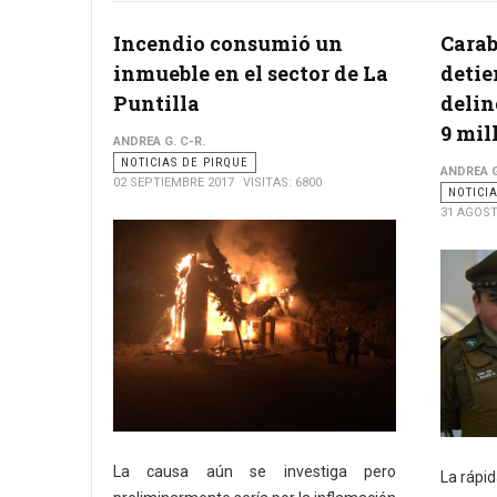
Incendio consumió un
Carab
inmueble en el sector de La
detie
Puntilla
delin
9 mil
ANDREA G. C-R.
NOTICIAS DE PIRQUE
ANDREA G
02 SEPTIEMBRE 2017
VISITAS: 6800
NOTICI
31 AGOST
La causa aún se investiga pero
La rápid