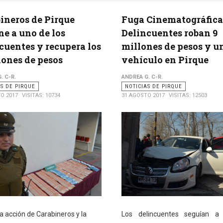
ineros de Pirque
Fuga Cinematográfica
ne a uno de los
Delincuentes roban 9
cuentes y recupera los
millones de pesos y u
lones de pesos
vehículo en Pirque
. C-R.
ANDREA G. C-R.
AS DE PIRQUE
NOTICIAS DE PIRQUE
O 2017
VISITAS: 10734
31 AGOSTO 2017
VISITAS: 12503
a acción de Carabineros y la
Los delincuentes seguían a 