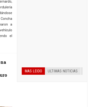
rnardo,
rdulería
 dándose
a Concha
naron a
vehículo
endo el
ona
MAS LEIDO
ULTIMAS NOTICIAS
uro