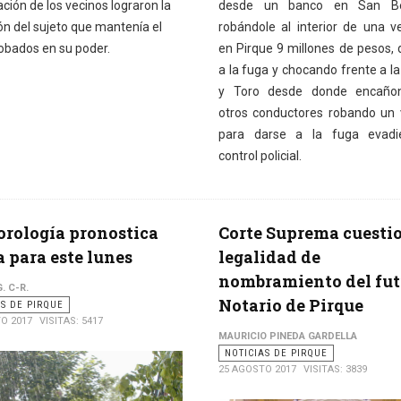
ción de los vecinos lograron la
desde un banco en San Be
ón del sujeto que mantenía el
robándole al interior de una ve
robados en su poder.
en Pirque 9 millones de pesos,
a la fuga y chocando frente a l
y Toro desde donde encaño
otros conductores robando un 
para darse a la fuga evadi
control policial.
rología pronostica
Corte Suprema cuesti
a para este lunes
legalidad de
nombramiento del fut
. C-R.
Notario de Pirque
AS DE PIRQUE
O 2017
VISITAS: 5417
MAURICIO PINEDA GARDELLA
NOTICIAS DE PIRQUE
25 AGOSTO 2017
VISITAS: 3839