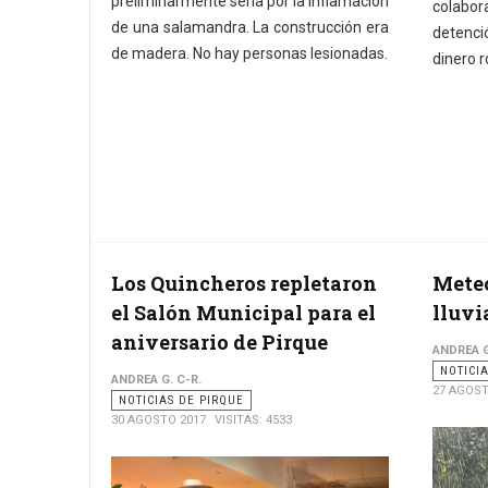
preliminarmente sería por la inflamación
colabora
de una salamandra. La construcción era
detenci
de madera. No hay personas lesionadas.
dinero 
Los Quincheros repletaron
Meteo
el Salón Municipal para el
lluvi
aniversario de Pirque
ANDREA G
NOTICI
ANDREA G. C-R.
27 AGOST
NOTICIAS DE PIRQUE
30 AGOSTO 2017
VISITAS: 4533