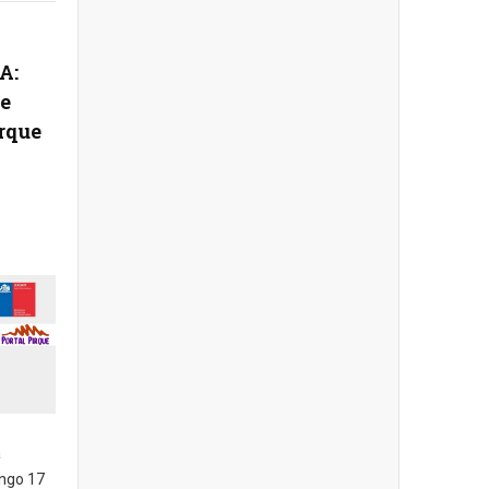
A:
de
rque
a
ingo 17