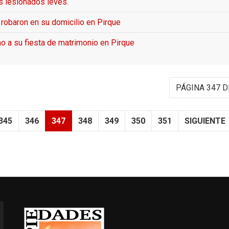
os lesionados leves.
 robaron en su domicilio en Pirque
o a su fiesta de matrimonio en Pirque
PÁGINA 347 D
345
346
347
348
349
350
351
SIGUIENTE