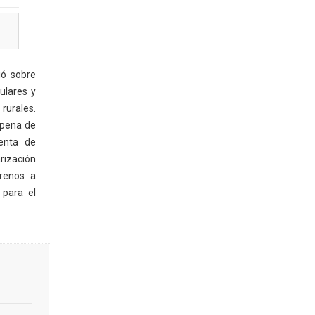
ió sobre
gulares y
urales.
 pena de
venta de
ación
rrenos a
 para el