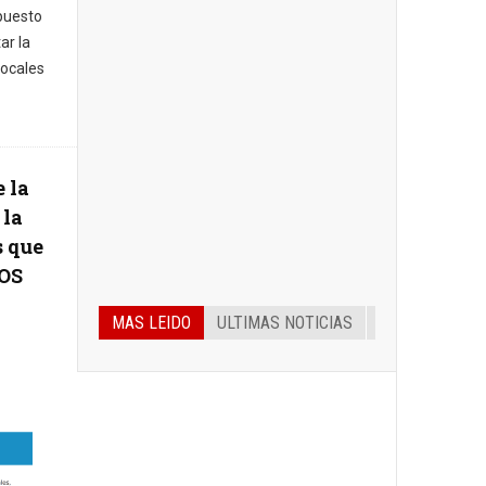
spuesto
ar la
locales
 la
 la
s que
EOS
MAS LEIDO
ULTIMAS NOTICIAS