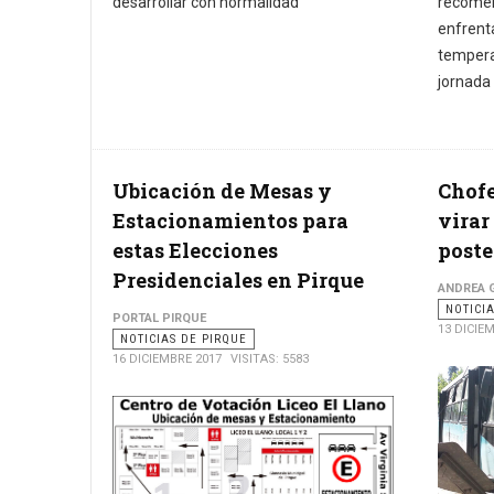
desarrollar con normalidad
recome
enfrent
tempera
jornada 
Ubicación de Mesas y
Chofe
Estacionamientos para
virar
estas Elecciones
poste
Presidenciales en Pirque
ANDREA G
NOTICI
PORTAL PIRQUE
13 DICIE
NOTICIAS DE PIRQUE
16 DICIEMBRE 2017
VISITAS: 5583