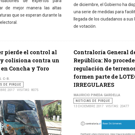
ndaciones de expertos para
de diciembre, el Gobierno ha di
ar de mejor manera las altas
una serie de medidas para facilit
turas que se esperan durante la
llegada de los ciudadanos a sus 
electoral.
de votación.
r pierde el control al
Contraloría General de
 y colisiona contra un
República: No procede
 en Concha y Toro
regulación de terreno
formen parte de LOT
. C-R.
IRREGULARES
AS DE PIRQUE
MBRE 2017
VISITAS: 8075
MAURICIO PINEDA GARDELLA
NOTICIAS DE PIRQUE
13 DICIEMBRE 2017
VISITAS: 20477