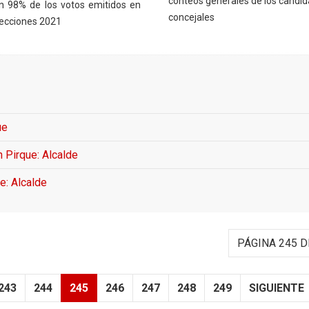
conteos generales de los candid
 98% de los votos emitidos en
concejales
lecciones 2021
ue
 Pirque: Alcalde
e: Alcalde
PÁGINA 245 D
243
244
245
246
247
248
249
SIGUIENTE