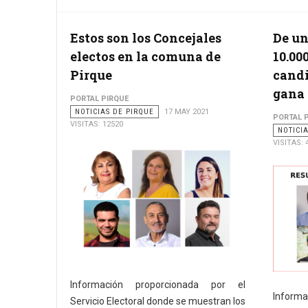
Estos son los Concejales
De un
electos en la comuna de
10.00
Pirque
cand
gana 
PORTAL PIRQUE
NOTICIAS DE PIRQUE
17 MAY 2021
PORTAL 
VISITAS: 12520
NOTICI
VISITAS: 
Información proporcionada por el
Inform
Servicio Electoral donde se muestran los