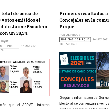
 total de cerca de
Primeros resultados a
0 votos emitidos el
Concejales en la com
idato Jaime Escudero
Pirque
con un 38,5%
PORTAL PIRQUE
NOTICIAS DE PIRQUE
16 MAY 2021
PIRQUE
VISITAS: 5594
AS DE PIRQUE
17 MAY 2021
4091
Según la información del Servic
Electoral, se comienzan a ver lo
ación que el SERVEL informa