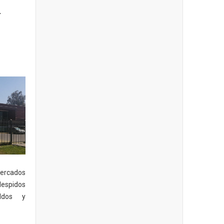
á
ercados
spidos
ldos y