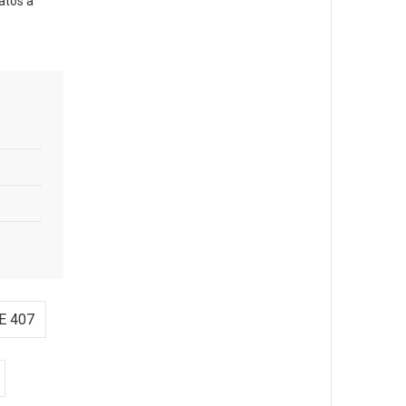
atos a
E 407