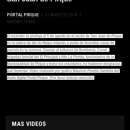
PORTAL PIRQUE
27 AGOSTO 2018
VISITAS: 16449
El incendio se produjo el 5 de agosto en el sector de San Juan de Pirque 
en la ladera de del río Maipo estando a punto de Incendiar casas de 
parcela en la comuna. Gracias al esfuerzo de Bomberos, Conaf , 
brigadas forestal del El Principal y Alto La Florida, funcionarios de la 
Municipalidad de Pirque y todos los voluntarios, no hubieron desgracias 
que lamentar. Video realizado por grafico Mauricio Pineda Gardella del 
diario digital Portal Pirque. (Por favor realizar mención).
MAS VIDEOS