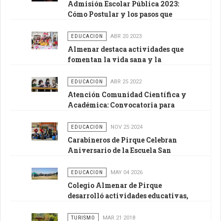
Admisión Escolar Pública 2023:
Cómo Postular y los pasos que
deben seguir las familias
extranjeras sin RUN
EDUCACION
ABR 20 2023
Almenar destaca actividades que
fomentan la vida sana y la
experimentación
EDUCACION
ABR 25 2022
Atención Comunidad Científica y
Académica: Convocatoria para
asesorar proyectos e
investigaciones escolares
EDUCACION
NOV 25 2024
Carabineros de Pirque Celebran
Aniversario de la Escuela San
Juan con Actividad Educativa y
Lúdica
EDUCACION
MAY 04 2026
Colegio Almenar de Pirque
desarrolló actividades educativas,
culturales y preventivas en abril
TURISMO
MAR 21 2018