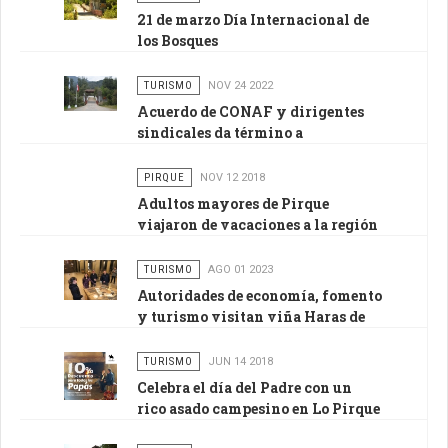
21 de marzo Día Internacional de
los Bosques
TURISMO
NOV 24 2022
Acuerdo de CONAF y dirigentes
sindicales da término a
movilización de las y los
guardaparques
PIRQUE
NOV 12 2018
Adultos mayores de Pirque
viajaron de vacaciones a la región
de Valparaíso
TURISMO
AGO 01 2023
Autoridades de economía, fomento
y turismo visitan viña Haras de
Pirque
TURISMO
JUN 14 2018
Celebra el día del Padre con un
rico asado campesino en Lo Pirque