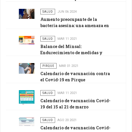
200 UI por presunta presencia de
vidrio
SALUD
JUN 06 2024
Aumento preocupante de la
bacteria asesina: una amenaza en
tiempos de influenza
SALUD
MAR 11 2021
Balance del Minsal:
Endurecimiento de medidas y
retorno de la RM a Transición
PIRQUE
MAR 01 2021
Calendario de vacunación contra
el Covid-19 en Pirque
SALUD
MAR 11 2021
Calendario de vacunación Covid-
19 del 15 al 21 de marzo
SALUD
AGO 20 2021
Calendario de vacunación Covid-