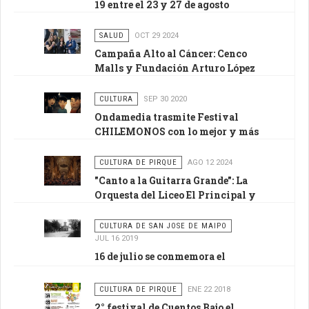
19 entre el 23 y 27 de agosto
prioriza rezagados y segundas
dosis
SALUD
OCT 29 2024
Campaña Alto al Cáncer: Cenco
Malls y Fundación Arturo López
Pérez brindan mamografías
gratuitas en Pirque
CULTURA
SEP 30 2020
Ondamedia trasmite Festival
CHILEMONOS con lo mejor y más
reciente de la animación nacional
e internacional
CULTURA DE PIRQUE
AGO 12 2024
"Canto a la Guitarra Grande": La
Orquesta del Liceo El Principal y
los Guitarroneros de Pirque
Brillan en la Catedral de Santiago
CULTURA DE SAN JOSE DE MAIPO
JUL 16 2019
16 de julio se conmemora el
aniversario de San José de Maipo
CULTURA DE PIRQUE
ENE 22 2018
2° festival de Cuentos Bajo el