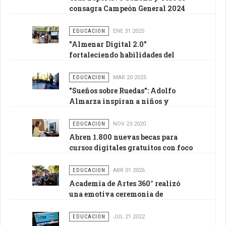
consagra Campeón General 2024
en Pirque
EDUCACION
ENE 31 2025
"Almenar Digital 2.0"
fortaleciendo habilidades del
siglo XXI
EDUCACION
MAR 20 2025
"Sueños sobre Ruedas": Adolfo
Almarza inspiran a niños y
jóvenes del Liceo El Principal de
Pirque
EDUCACION
NOV 23 2020
Abren 1.800 nuevas becas para
cursos digitales gratuitos con foco
en emprendimiento
EDUCACION
ABR 01 2026
Academia de Artes 360° realizó
una emotiva ceremonia de
inauguración
EDUCACION
JUL 21 2022