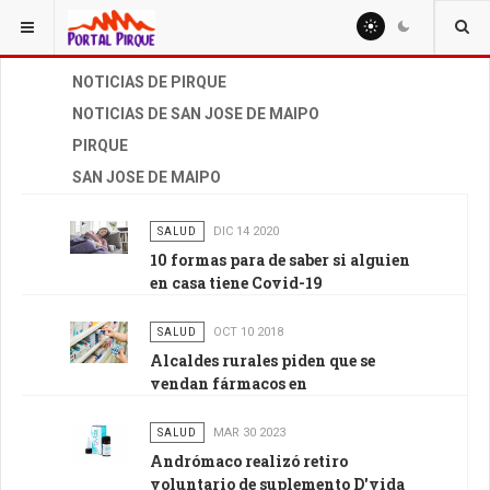
ESTÁ AQUÍ:
OTROS
NOTICIAS DE PIRQUE
NOTICIAS DE SAN JOSE DE MAIPO
PIRQUE
SAN JOSE DE MAIPO
SALUD
DIC 14 2020
10 formas para de saber si alguien
en casa tiene Covid-19
SALUD
OCT 10 2018
Alcaldes rurales piden que se
vendan fármacos en
supermercados y almacenes de
barrio
SALUD
MAR 30 2023
Andrómaco realizó retiro
voluntario de suplemento D'vida