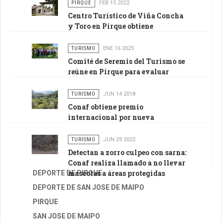
PIRQUE
FEB 15 2022
Centro Turístico de Viña Concha
y Toro en Pirque obtiene
certificación de Turismo
Sustentable
TURISMO
ENE 16 2025
Comité de Seremis del Turismo se
reúne en Pirque para evaluar
avance de las ZOIT en la RM
TURISMO
JUN 14 2018
Conaf obtiene premio
internacional por nueva
metodología para manejo de áreas
silvestres protegidas del Estado
TURISMO
JUN 29 2022
Detectan a zorro culpeo con sarna:
Conaf realiza llamado a no llevar
mascotas a áreas protegidas
DEPORTE DE PIRQUE
DEPORTE DE SAN JOSE DE MAIPO
PIRQUE
SAN JOSE DE MAIPO