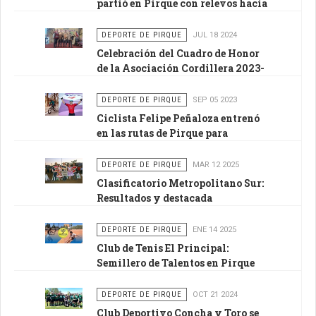
partió en Pirque con relevos hacia
Puente Alto para llegar a La
Pintana
DEPORTE DE PIRQUE
JUL 18 2024
Celebración del Cuadro de Honor
de la Asociación Cordillera 2023-
2024 en Pirque
DEPORTE DE PIRQUE
SEP 05 2023
Ciclista Felipe Peñaloza entrenó
en las rutas de Pirque para
defender el oro en los
Panamericanos
DEPORTE DE PIRQUE
MAR 12 2025
Clasificatorio Metropolitano Sur:
Resultados y destacada
participación en Pirque
DEPORTE DE PIRQUE
ENE 14 2025
Club de Tenis El Principal:
Semillero de Talentos en Pirque
DEPORTE DE PIRQUE
OCT 21 2024
Club Deportivo Concha y Toro se