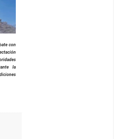
bate con
ectación
oridades
ante la
diciones