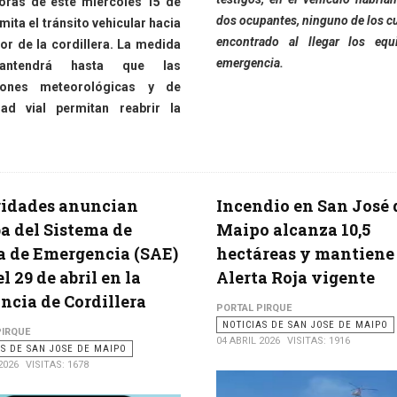
oras de este miércoles 15 de
dos ocupantes, ninguno de los cu
limita el tránsito vehicular hacia
encontrado al llegar los equ
rior de la cordillera. La medida
emergencia.
ntendrá hasta que las
iones meteorológicas y de
dad vial permitan reabrir la
ridades anuncian
Incendio en San José 
a del Sistema de
Maipo alcanza 10,5
a de Emergencia (SAE)
hectáreas y mantiene
l 29 de abril en la
Alerta Roja vigente
ncia de Cordillera
PORTAL PIRQUE
NOTICIAS DE SAN JOSE DE MAIPO
PIRQUE
04 ABRIL 2026
VISITAS: 1916
AS DE SAN JOSE DE MAIPO
2026
VISITAS: 1678