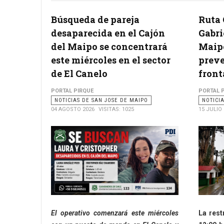
Búsqueda de pareja
Ruta 
desaparecida en el Cajón
Gabri
del Maipo se concentrará
Maipo
este miércoles en el sector
preve
de El Canelo
front
PORTAL PIRQUE
PORTAL 
NOTICIAS DE SAN JOSE DE MAIPO
NOTICI
04 AGOSTO 2026
VISITAS: 1025
15 JULIO
El operativo comenzará este miércoles
La rest