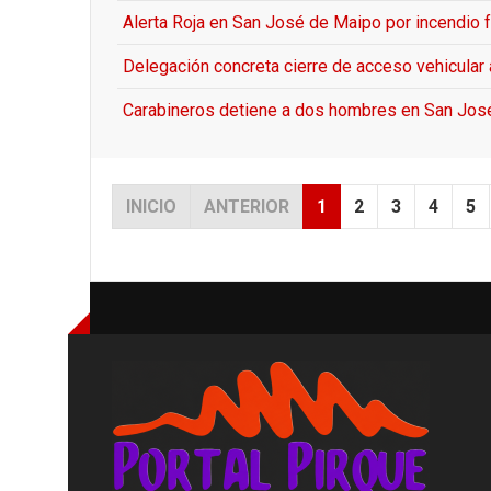
Alerta Roja en San José de Maipo por incendio f
Delegación concreta cierre de acceso vehicular a
Carabineros detiene a dos hombres en San Jos
INICIO
ANTERIOR
1
2
3
4
5