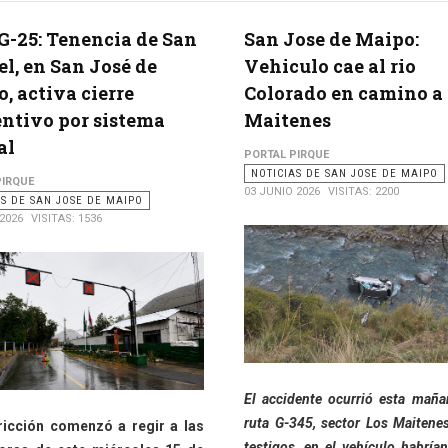
G-25: Tenencia de San
San Jose de Maipo:
el, en San José de
Vehiculo cae al rio
, activa cierre
Colorado en camino a
ntivo por sistema
Maitenes
al
PORTAL PIRQUE
NOTICIAS DE SAN JOSE DE MAIPO
PIRQUE
03 JUNIO 2026
VISITAS: 2200
AS DE SAN JOSE DE MAIPO
 2026
VISITAS: 1536
El accidente ocurrió esta maña
ruta G-345, sector Los Maitene
ricción comenzó a regir a las
testigos, en el vehículo habrían