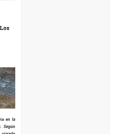
 Los
na en la
s. Según
 viajado