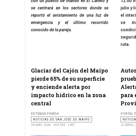
con un puesto de mando en El Canelo y
12:00 h
se centrará en los sectores donde se
julio y 
reportó el avistamiento de una luz de
el inte
emergencia y el último recorrido
se ma
conocido de la pareja.
condic
seguri
ruta.
Glaciar del Cajón del Maipo
Auto
pierde 65% de su superficie
prueb
y enciende alerta por
Alert
impacto hídrico en la zona
para e
central
Provi
ESTEBAN PINEDA
PORTAL 
NOTICIAS DE SAN JOSE DE MAIPO
NOTICI
04 MAY 2026
VISITAS: 1987
22 ABRIL 