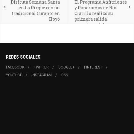
Disfruta Semana Santa
El Programa Anfitriones
en Lo Pirque con un
y Panoramas de Río
tradicional Curanto en
Clarillo realizó su
Hoyo
primera salida
experimental
REDES SOCIALES
FACEBOOK
TWITTER
GOOGLE+
PINTEREST
YOUTUBE
INSTAGRAM
RSS