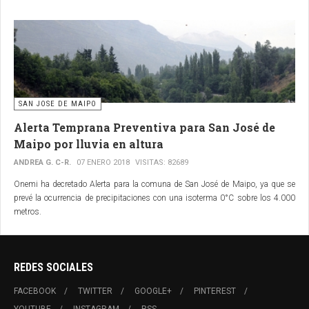
SAN JOSE DE MAIPO
Alerta Temprana Preventiva para San José de
Maipo por lluvia en altura
ANDREA G. C-R.
07 ENERO 2018
VISITAS: 82689
Onemi ha decretado Alerta para la comuna de San José de Maipo, ya que se
prevé la ocurrencia de precipitaciones con una isoterma 0°C sobre los 4.000
metros.
REDES SOCIALES
FACEBOOK
TWITTER
GOOGLE+
PINTEREST
YOUTUBE
INSTAGRAM
RSS