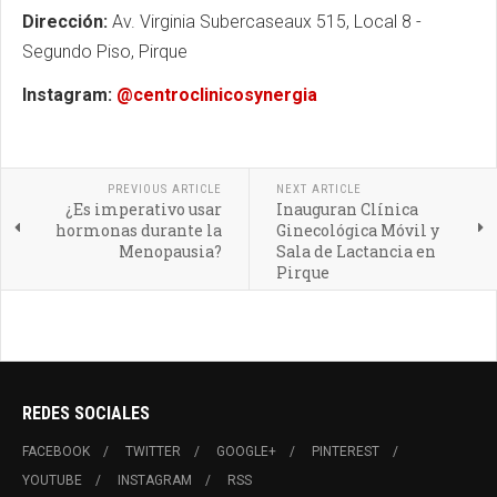
Dirección:
Av. Virginia Subercaseaux 515, Local 8 -
Segundo Piso, Pirque
Instagram:
@centroclinicosynergia
PREVIOUS ARTICLE
NEXT ARTICLE
¿Es imperativo usar
Inauguran Clínica
hormonas durante la
Ginecológica Móvil y
Menopausia?
Sala de Lactancia en
Pirque
REDES SOCIALES
FACEBOOK
TWITTER
GOOGLE+
PINTEREST
YOUTUBE
INSTAGRAM
RSS