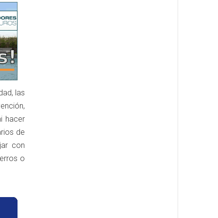
dad, las
ención,
ni hacer
rios de
jar con
erros o