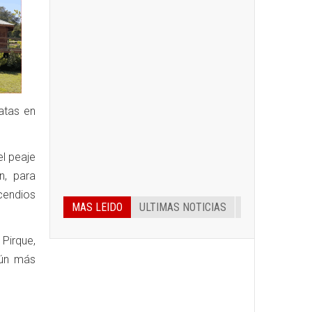
atas en
el peaje
n, para
cendios
MAS LEIDO
ULTIMAS NOTICIAS
Pirque,
aún más