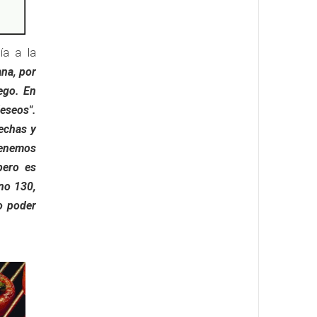
ía a la
ana, por
uego. En
eseos".
fechas y
tenemos
pero es
ono 130,
o poder