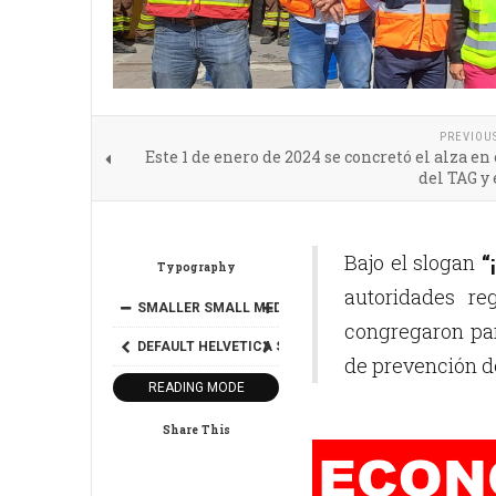
PREVIOU
Este 1 de enero de 2024 se concretó el alza en 
del TAG y 
Bajo el slogan
“
Typography
autoridades reg
SMALLER
SMALL
MEDIUM
BIG
BIGGER
congregaron par
DEFAULT
HELVETICA
SEGOE
GEORGIA
TIMES
de prevención de
READING MODE
Share This