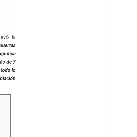
levó la
 puertas
gnifica
más de 7
 todo lo
oblación