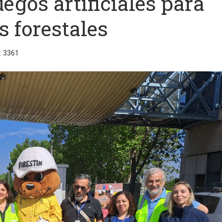
uegos artificiales para
s forestales
: 3361