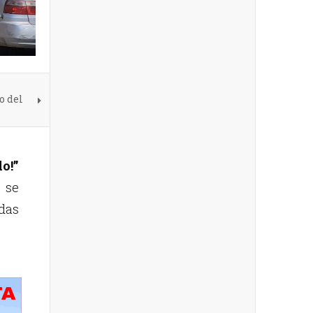
o del
o!”
 se
idas