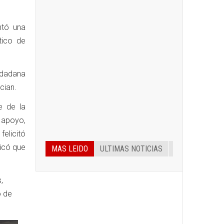
ntó una
tico de
udadana
cian.
e de la
e apoyo,
felicitó
dicó que
MAS LEIDO
ULTIMAS NOTICIAS
,
o de