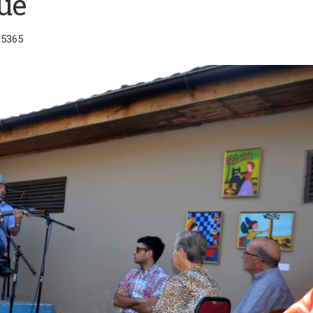
que
 5365