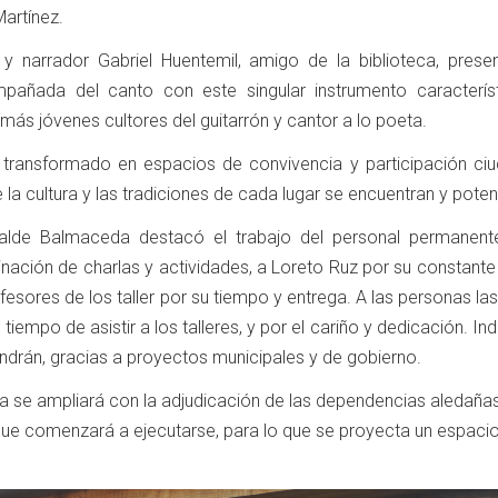
Martínez.
o y narrador Gabriel Huentemil, amigo de la biblioteca, prese
mpañada del canto con este singular instrumento caracterís
 más jóvenes cultores del guitarrón y cantor a lo poeta.
n transformado en espacios de convivencia y participación ci
e la cultura y las tradiciones de cada lugar se encuentran y poten
calde Balmaceda destacó el trabajo del personal permanent
dinación de charlas y actividades, a Loreto Ruz por su constant
esores de los taller por su tiempo y entrega. A las personas las 
l tiempo de asistir a los talleres, y por el cariño y dedicación. In
ndrán, gracias a proyectos municipales y de gobierno.
ca se ampliará con la adjudicación de las dependencias aledañas
que comenzará a ejecutarse, para lo que se proyecta un espaci