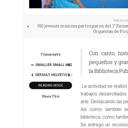
PREVIOU
150 jóvenes músicos participaron del 1° Encu
Orquestas de Pir
Con canto, his
Typography
pequeños y grand
SMALLER
SMALL
MEDIUM
BIG
BIGGER
la Biblioteca Púb
DEFAULT
HELVETICA
SEGOE
GEORGIA
TIMES
READING MODE
La actividad se realizó
trabajos desarrollados
Share This
arte. Destacando las pin
Así como también se
biblioteca, como tambi
Se entregó un reconoc