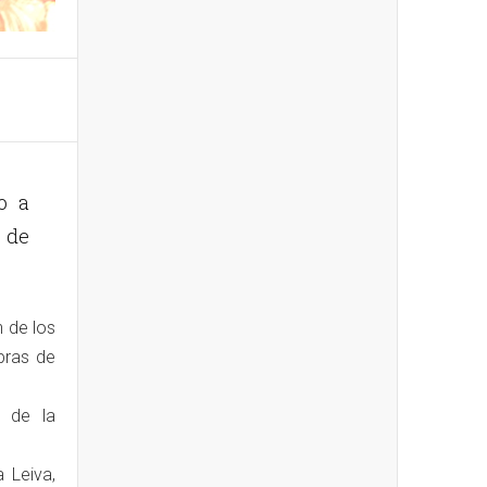
o a
s de
n de los
bras de
s de la
 Leiva,