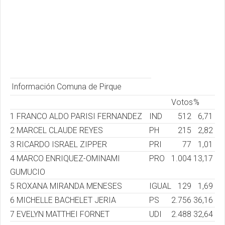
Información Comuna de Pirque
Votos
%
1 FRANCO ALDO PARISI FERNANDEZ
IND
512
6,71
2 MARCEL CLAUDE REYES
PH
215
2,82
3 RICARDO ISRAEL ZIPPER
PRI
77
1,01
4 MARCO ENRIQUEZ-OMINAMI
PRO
1.004
13,17
GUMUCIO
5 ROXANA MIRANDA MENESES
IGUAL
129
1,69
6 MICHELLE BACHELET JERIA
PS
2.756
36,16
7 EVELYN MATTHEI FORNET
UDI
2.488
32,64