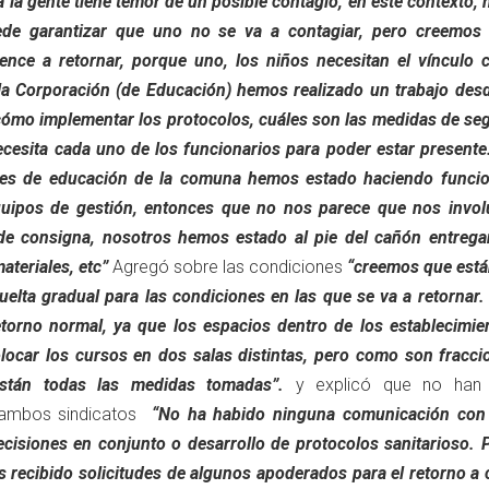
 la gente tiene temor de un posible contagio, en este contexto,
ede garantizar que uno no se va a contagiar, pero creemos
ence a retornar, porque uno, los niños necesitan el vínculo 
la Corporación (de Educación) hemos realizado un trabajo desd
ómo implementar los protocolos, cuáles son las medidas de seg
cesita cada uno de los funcionarios para poder estar presente
entes de educación de la comuna hemos estado haciendo funcio
equipos de gestión, entonces que no nos parece que nos invol
de consigna, nosotros hemos estado al pie del cañón entrega
teriales, etc”
Agregó sobre las condiciones
“creemos que está
uelta gradual para las condiciones en las que se va a retornar
torno normal, ya que los espacios dentro de los establecimie
olocar los cursos en dos salas distintas, pero como son fracci
stán todas las medidas tomadas”.
y explicó que no han 
 ambos sindicatos
“No ha habido ninguna comunicación con 
ecisiones en conjunto o desarrollo de protocolos sanitarioso. 
 recibido solicitudes de algunos apoderados para el retorno a 