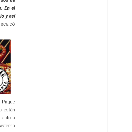
ursos de
s. En el
io y así
recalcó
e Pirque
o están
 tanto a
sistema