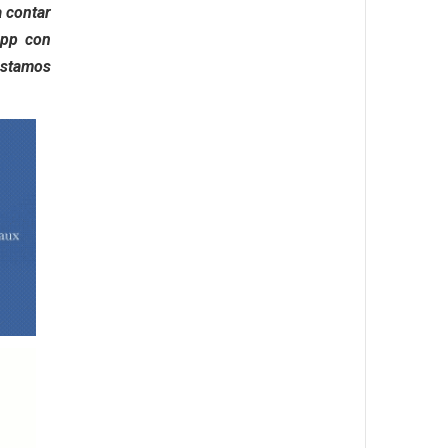
a contar
app con
estamos