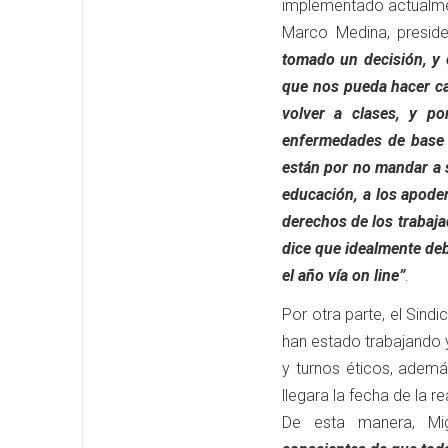
implementado actualmen
Marco Medina, presid
tomado un decisión, y 
que nos pueda hacer ca
volver a clases, y p
enfermedades de base
están por no mandar a s
educación, a los apode
derechos de los trabaj
dice que idealmente deb
el año vía on line”
.
Por otra parte, el Sin
han estado trabajando 
y turnos éticos, adem
llegara la fecha de la re
De esta manera, Mi