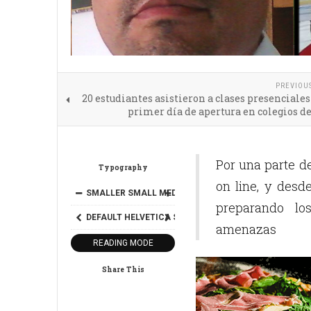
PREVIOU
20 estudiantes asistieron a clases presenciales
primer día de apertura en colegios d
Por una parte 
Typography
on line, y des
SMALLER
SMALL
MEDIUM
BIG
BIGGER
preparando lo
DEFAULT
HELVETICA
SEGOE
GEORGIA
TIMES
amenazas
READING MODE
Share This