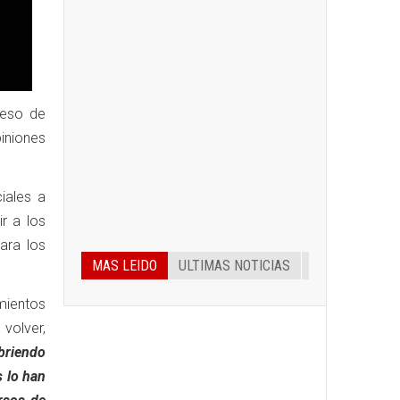
reso de
piniones
iales a
r a los
ara los
MAS LEIDO
ULTIMAS NOTICIAS
mientos
volver,
abriendo
s lo han