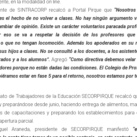
te, en la modalidad on line.
ente de SINTRACORP recalcó a Portal Pirque que
“Nosotro
es el hecho de no volver a clases. No hay ningún argumento v
mbiar de opinión. Existe un carácter voluntarios paracada prof
or eso se va a respetar la decisión de los profesores que
 o que no tengan locomoción. Además los apoderados en su 
us hijos a clases. No se consultó a los docentes, a los asistent
rados y a los alumnos”.
Agregó
“Como directiva debemos velar 
adores porque no están dadas las condiciones. El Colegio de Pr
iéramos estar en fase 5 para el retorno, nosotros estamos por 
dicato de Trabajadores de la Educación SECORPIRQUE recalcó qu
y preparándose desde junio, haciendo entrega de alimentos, mat
ás de capacitaciones y preparando los establecimientos para
apertura parcial.
guel Araneda, presidente de SECORPIRQUE manifestó
“e