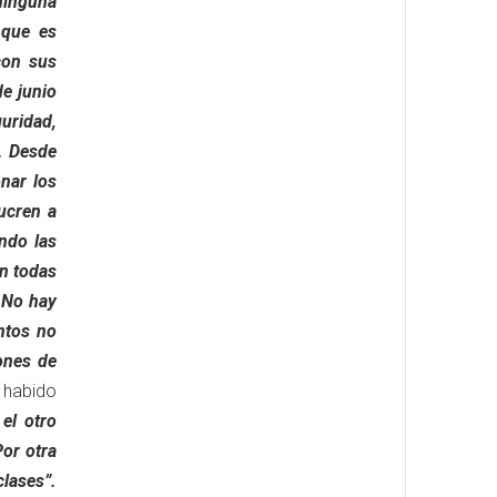
 ninguna
 que es
con sus
e junio
uridad,
. Desde
nar los
ucren a
ndo las
n todas
. No hay
ntos no
ones de
habido
el otro
Por otra
clases”.