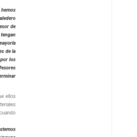
s hemos
aledero
esor de
 tengan
mayoría
es de la
por los
ofesores
terminar
e ellos
eriales
 cuando
stemos