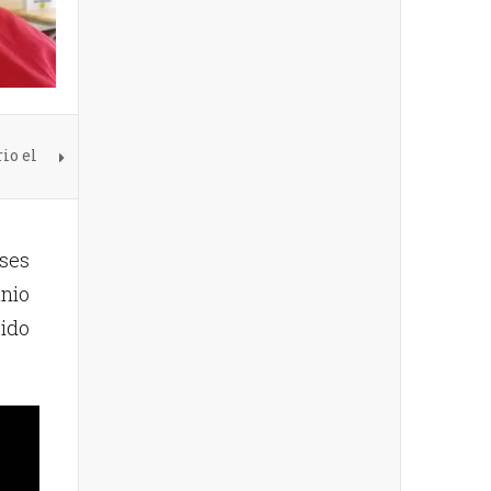
io el
ses
nio
ido