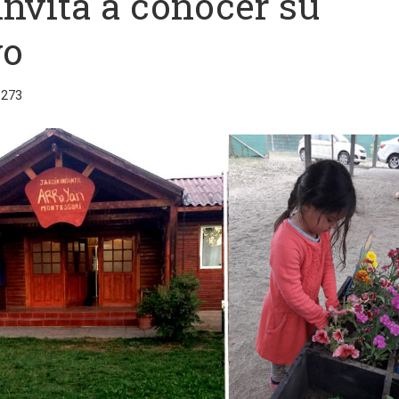
invita a conocer su
vo
3273