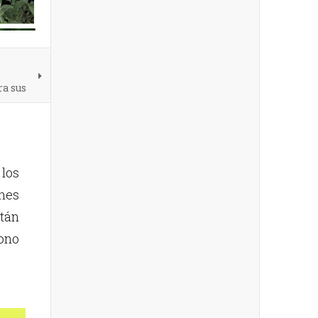
ra sus
los
ones
tán
ono