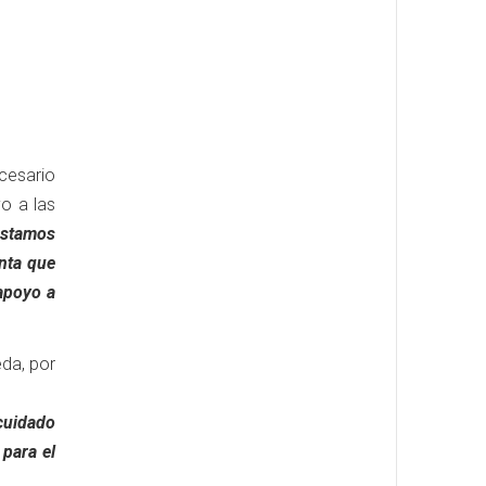
ecesario
yo a las
 estamos
nta que
 apoyo a
da, por
cuidado
 para el