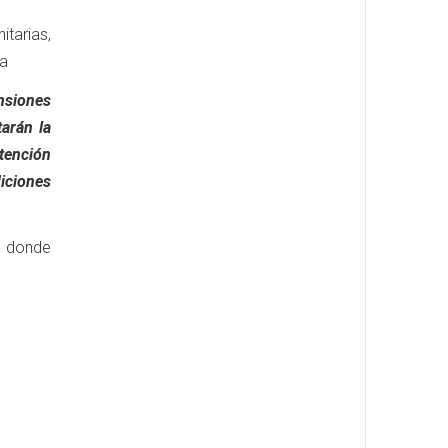
tarias,
ra
ensiones
arán la
tención
iciones
, donde