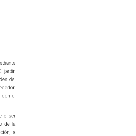
mediante
 jardín
des del
rededor.
 con el
e el ser
o de la
ción, a