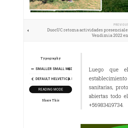
PREVIOU
DuocUC retoma actividades presenciales
Vendimia 2022 en
Typography
Luego que el 
SMALLER
SMALL
MEDIUM
BIG
BIGGER
establecimiento 
DEFAULT
HELVETICA
SEGOE
GEORGIA
TIMES
sanitarias, pro
READING MODE
abiertas todo 
Share This
+56983419734.