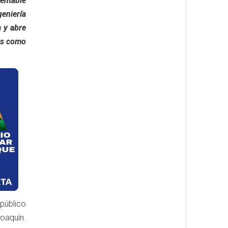
entable
eniería
a y abre
os como
público
oaquín.