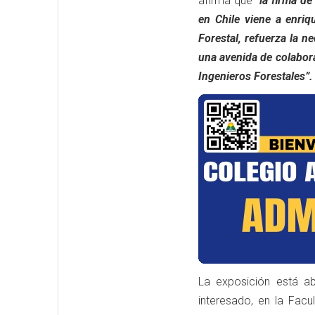
afirma que
“la firma d
en Chile viene a enriq
Forestal, refuerza la n
una avenida de colabor
Ingenieros Forestales”.
La exposición está ab
interesado, en la Fac