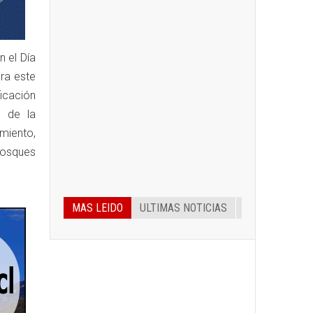
 el Día
ra este
icación
l de la
miento,
bosques
MAS LEIDO
ULTIMAS NOTICIAS