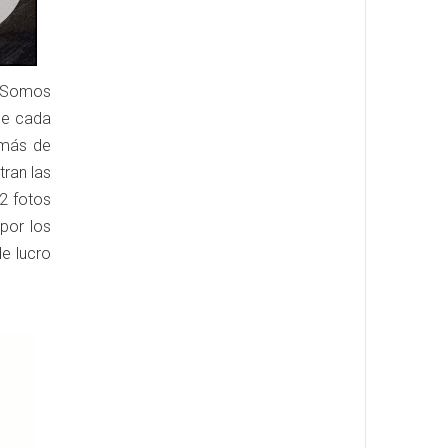
n Somos
ue cada
 más de
tran las
2 fotos
por los
de lucro