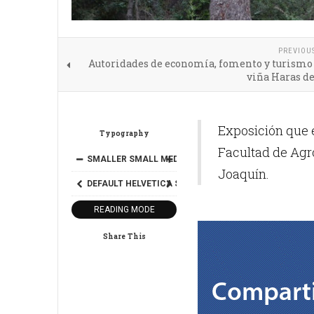
PREVIOU
Autoridades de economía, fomento y turismo 
viña Haras d
Exposición que es
Typography
Facultad de Agr
SMALLER
SMALL
MEDIUM
BIG
BIGGER
Joaquín.
DEFAULT
HELVETICA
SEGOE
GEORGIA
TIMES
READING MODE
Share This