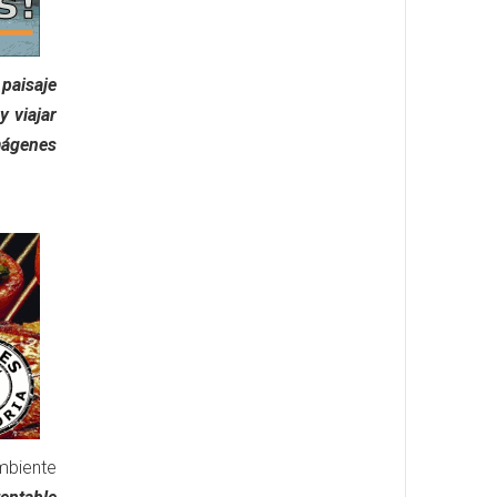
paisaje
y viajar
imágenes
mbiente