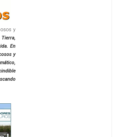
cosos y
Tierra,
ida. En
cosos y
imático,
cindible
uscando