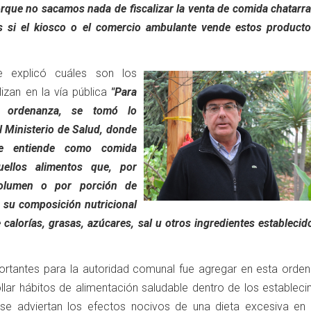
orque no sacamos nada de fiscalizar la venta de comida chatarr
os si el kiosco o el comercio ambulante vende estos producto
e explicó cuáles son los
lizan en la vía pública
"Para
a ordenanza, se tomó lo
el Ministerio de Salud, donde
e entiende como comida
uellos alimentos que, por
olumen o por porción de
 su composición nutricional
calorías, grasas, azúcares, sal u otros ingredientes establecid
ortantes para la autoridad comunal fue agregar en esta orden
llar hábitos de alimentación saludable dentro de los estableci
se adviertan los efectos nocivos de una dieta excesiva en 