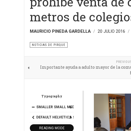
prohíbe venta de 
metros de colegio
MAURICIO PINEDA GARDELLA
20 JULIO 2016
NOTICIAS DE PIRQUE
PREVIOU
Importante ayuda a adulto mayor de la com
Typography
SMALLER
SMALL
MEDIUM
BIG
BIGGER
DEFAULT
HELVETICA
SEGOE
GEORGIA
TIMES
READING MODE