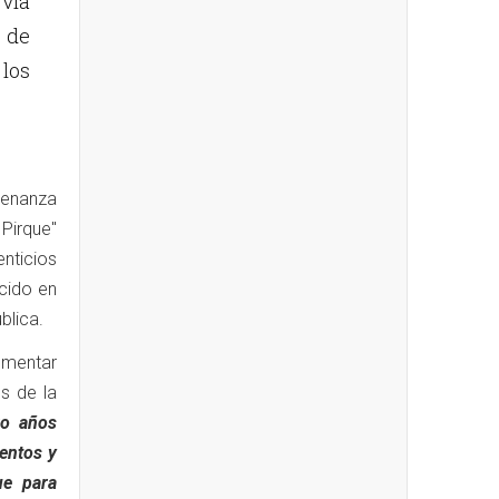
 vía
 de
os
rdenanza
Pirque"
nticios
ecido en
blica.
ementar
s de la
ro años
entos y
ue para