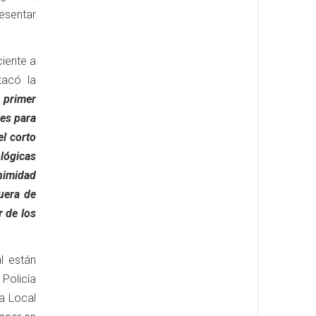
esentar
ciente a
tacó la
l primer
 es para
el corto
lógicas
nimidad
uera de
r de los
l están
 Policía
ía Local