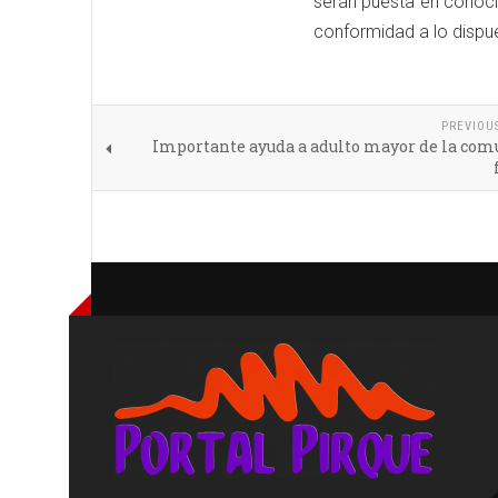
serán puesta en conocim
conformidad a lo dispue
PREVIOU
Importante ayuda a adulto mayor de la com