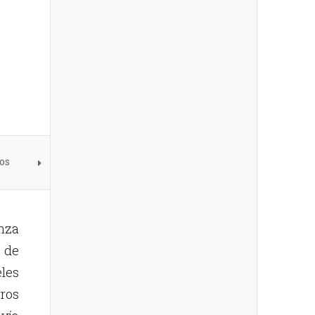
os
nza
 de
les
rros