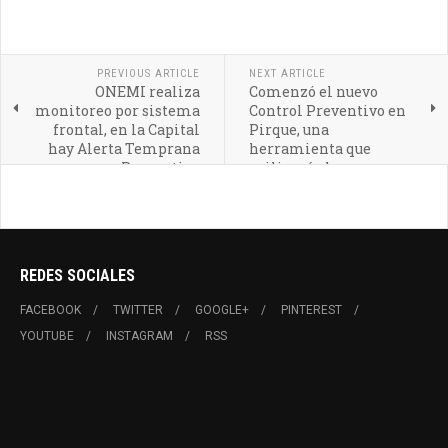
PREVIOUS ARTICLE
NEXT ARTICLE
ONEMI realiza
Comenzó el nuevo
monitoreo por sistema
Control Preventivo en
frontal, en la Capital
Pirque, una
hay Alerta Temprana
herramienta que
Preventiva
agilizará el
reconocimiento de los
delincuentes.
REDES SOCIALES
FACEBOOK
TWITTER
GOOGLE+
PINTEREST
YOUTUBE
INSTAGRAM
RSS