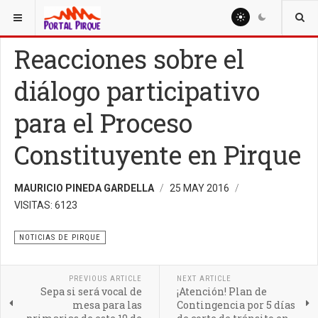
ESTÁ AQUÍ:
NOTICIAS
NOTICIAS DE PIRQUE
Reacciones sobre el
diálogo participativo
para el Proceso
Constituyente en Pirque
MAURICIO PINEDA GARDELLA
25 MAY 2016
VISITAS: 6123
NOTICIAS DE PIRQUE
PREVIOUS ARTICLE
NEXT ARTICLE
Sepa si será vocal de
¡Atención! Plan de
mesa para las
Contingencia por 5 días