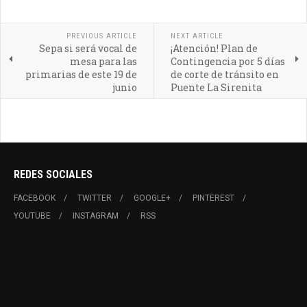
PREVIOUS ARTICLE
NEXT ARTICLE
Sepa si será vocal de
¡Atención! Plan de
mesa para las
Contingencia por 5 días
primarias de este 19 de
de corte de tránsito en
junio
Puente La Sirenita
REDES SOCIALES
FACEBOOK
TWITTER
GOOGLE+
PINTEREST
YOUTUBE
INSTAGRAM
RSS