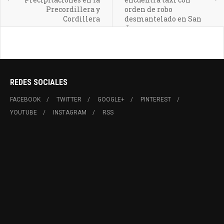
Precordillera y
orden de robo
Cordillera
desmantelado en San
Juan
REDES SOCIALES
FACEBOOK
TWITTER
GOOGLE+
PINTEREST
YOUTUBE
INSTAGRAM
RSS