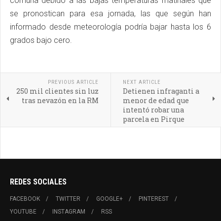
comuna debido a las bajas temperaturas matinales que
se pronostican para esa jornada, las que según han
informado desde meteorología podría bajar hasta los 6
grados bajo cero.
PREVIOUS ARTICLE
NEXT ARTICLE
250 mil clientes sin luz
Detienen infraganti a
tras nevazón en la RM
menor de edad que
intentó robar una
parcela en Pirque
REDES SOCIALES
FACEBOOK
TWITTER
GOOGLE+
PINTEREST
YOUTUBE
INSTAGRAM
RSS