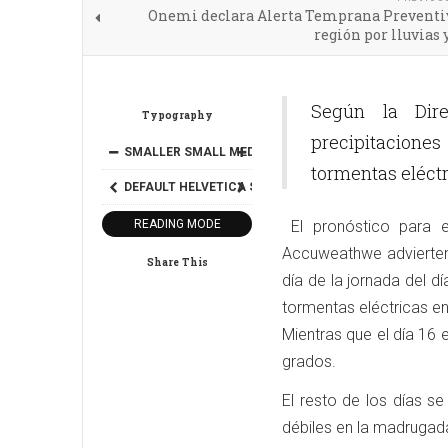
Onemi declara Alerta Temprana Preventiv
región por lluvias 
Según la Dire
Typography
precipitacione
SMALLER
SMALL
MEDIUM
BIG
BIGGER
tormentas eléctr
DEFAULT
HELVETICA
SEGOE
GEORGIA
TIMES
READING MODE
El pronóstico para es
Accuweathwe advierten
Share This
día de la jornada del d
tormentas eléctricas en
Mientras que el día 16 
grados.
El resto de los días se
débiles en la madrugad