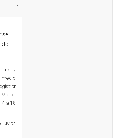
rse
 de
Chile y
l medio
egistrar
l Maule.
e 4 a 18
 lluvias