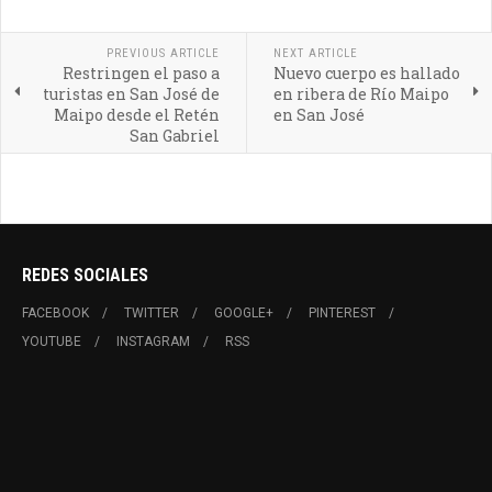
PREVIOUS ARTICLE
NEXT ARTICLE
Restringen el paso a
Nuevo cuerpo es hallado
turistas en San José de
en ribera de Río Maipo
Maipo desde el Retén
en San José
San Gabriel
REDES SOCIALES
FACEBOOK
TWITTER
GOOGLE+
PINTEREST
YOUTUBE
INSTAGRAM
RSS