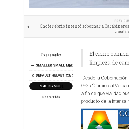
PREVIOU
Chofer ebrio intentó sobornar a Carabinero
José d
El cierre comien
Typography
limpieza de cami
SMALLER
SMALL
MEDIUM
BIG
BIGGER
DEFAULT
HELVETICA
SEGOE
GEORGIA
TIMES
Desde la Gobernación Pr
G-25 “Camino al Volcán”
READING MODE
a fin de que vialidad p
Share This
producto de la intensa