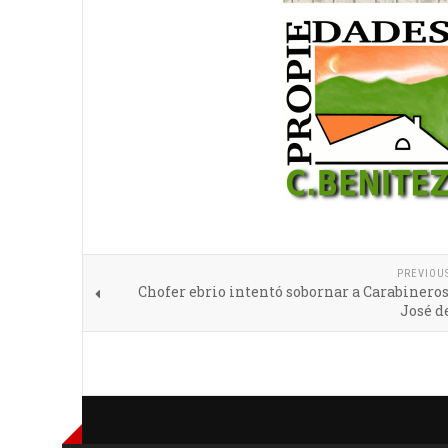
PREVIOU
Chofer ebrio intentó sobornar a Carabinero
José d