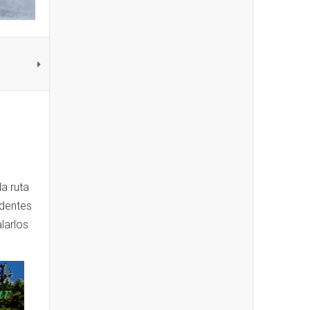
a ruta
identes
larlos