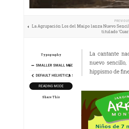
PREVIOU
La Agrupación Los del Maipo lanza Nuevo Senci
titulado ‘Cua
La cantante na
Typography
nuevo sencillo,
SMALLER
SMALL
MEDIUM
BIG
BIGGER
hippismo de fine
DEFAULT
HELVETICA
SEGOE
GEORGIA
TIMES
READING MODE
Share This