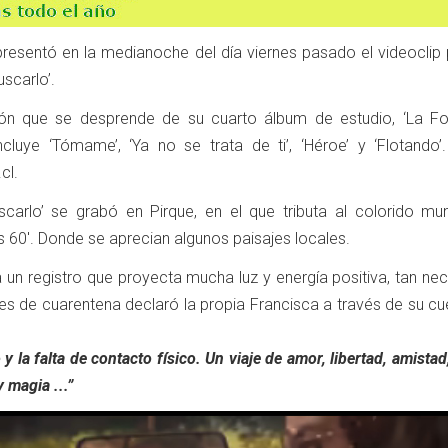
resentó en la medianoche del día viernes pasado el videoclip 
uscarlo’.
ón que se desprende de su cuarto álbum de estudio, ‘La For
cluye ‘Tómame’, ‘Ya no se trata de ti’, ‘Héroe’ y ‘Flotando’
cl.
scarlo’ se grabó en Pirque, en el que tributa al colorido mu
s 60′. Donde se aprecian algunos paisajes locales.
 un registro que proyecta mucha luz y energía positiva, tan ne
les de cuarentena declaró la propia Francisca a través de su c
 y la falta de contacto físico. Un viaje de amor, libertad, amistad
 magia ...”