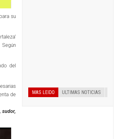
para su
taleza’
. Según
ndo del
cesarias
MAS LEIDO
ULTIMAS NOTICIAS
uenta de
, sudor,