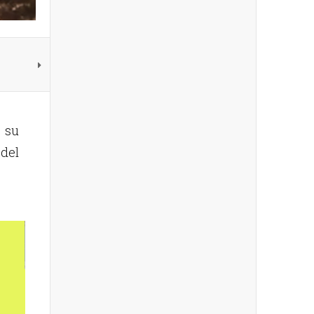
 su
del