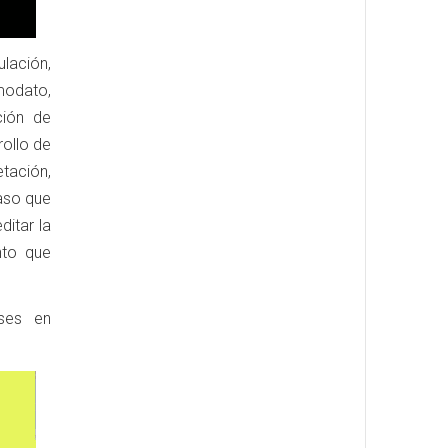
lación,
omodato,
ción de
rollo de
etación,
caso que
itar la
nto que
ases en