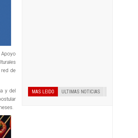
de Apoyo
turales
 red de
a y del
MAS LEIDO
ULTIMAS NOTICIAS
ostular
meses.