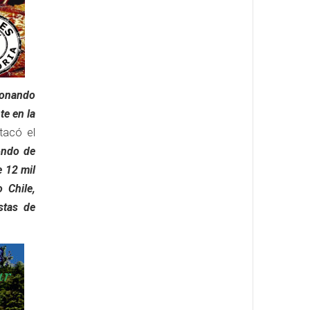
ionando
te en la
tacó el
ondo de
 12 mil
 Chile,
stas de