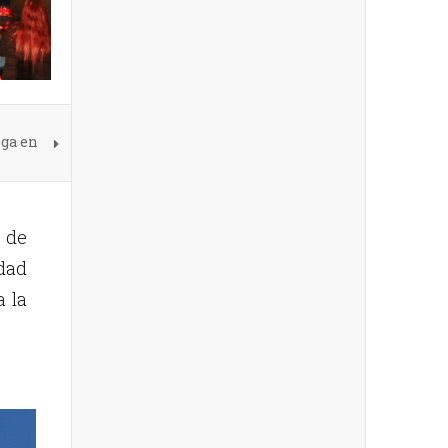
ega en
 de
idad
a la