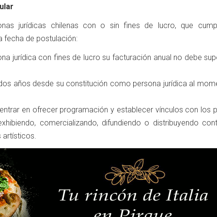
ular
nas jurídicas chilenas con o sin fines de lucro, que cump
la fecha de postulación:
ona jurídica con fines de lucro su facturación anual no debe sup
dos años desde su constitución como persona jurídica al mom
ntrar en ofrecer programación y establecer vínculos con los p
exhibiendo, comercializando, difundiendo o distribuyendo cont
 artísticos.