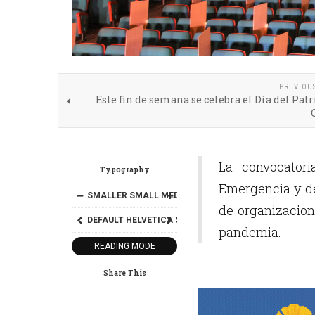
PREVIOU
Este fin de semana se celebra el Día del Pa
La convocatori
Typography
Emergencia y de
SMALLER
SMALL
MEDIUM
BIG
BIGGER
de organizacion
DEFAULT
HELVETICA
SEGOE
GEORGIA
TIMES
pandemia.
READING MODE
Share This