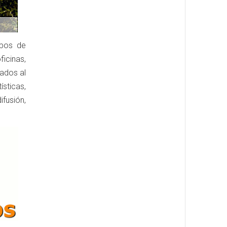
ipos de
ficinas,
nados al
sticas,
fusión,