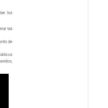
lan los
erar las
ento de
úblicos
enidos,