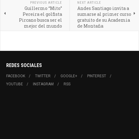
PREVIOUS ARTICLE
NEXT ARTICLE
Guillermo “Mito”
Andes Santiago invita a
Pereira el golfista
sumarse al primer curso
Pircano busca ser el
gratuito de su Academia
mejor del mundo
de Montaña
REDES SOCIALES
FACEBOOK
TWITTER
GOOGLE+
PINTEREST
YOUTUBE
INSTAGRAM
RSS