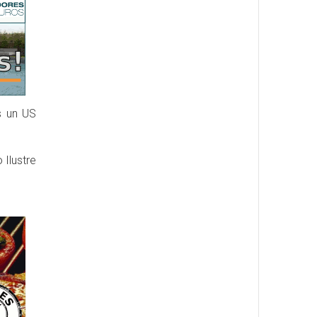
s un US
Ilustre