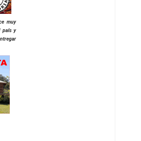
ce muy
 país y
ntregar