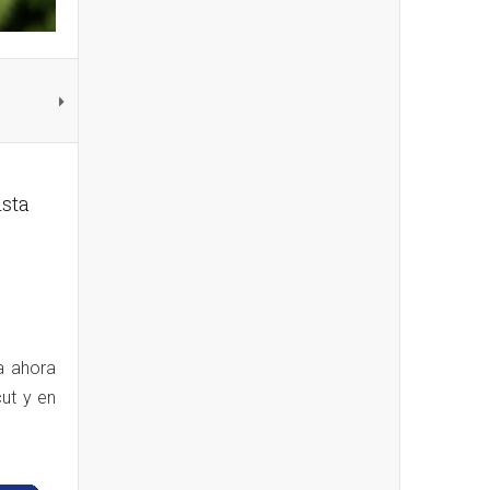
ista
a ahora
ut y en