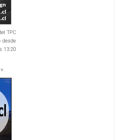
del TPC
o desde
as 13:20
r+.