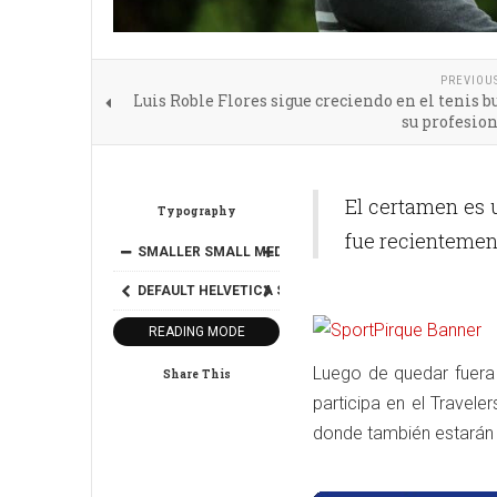
PREVIOU
Luis Roble Flores sigue creciendo en el tenis 
su profesio
El certamen es u
Typography
fue recientement
SMALLER
SMALL
MEDIUM
BIG
BIGGER
DEFAULT
HELVETICA
SEGOE
GEORGIA
TIMES
READING MODE
Luego de quedar fuera 
Share This
participa en el Travel
donde también estarán 