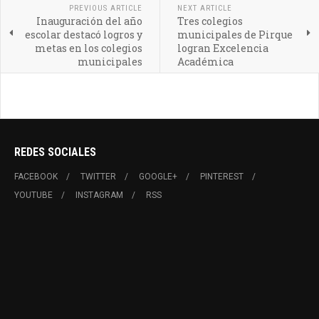
PREVIOUS ARTICLE
NEXT ARTICLE
Inauguración del año
Tres colegios
escolar destacó logros y
municipales de Pirque
metas en los colegios
logran Excelencia
municipales
Académica
REDES SOCIALES
FACEBOOK
TWITTER
GOOGLE+
PINTEREST
YOUTUBE
INSTAGRAM
RSS