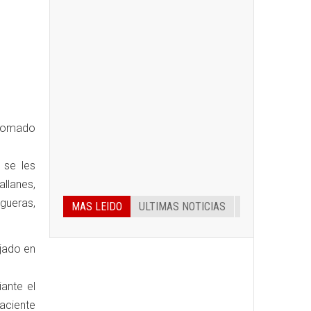
 tomado
 se les
llanes,
gueras,
MAS LEIDO
ULTIMAS NOTICIAS
ojado en
ante el
aciente