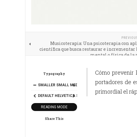
PREVIOU
Musicoterapia: Una psicoterapia con ap
científica que busca restaurar e incrementar 
mental o física de la
Cómo prevenir l
Typography
portadores de e
SMALLER
SMALL
MEDIUM
BIG
BIGGER
primordial el rá
DEFAULT
HELVETICA
SEGOE
GEORGIA
TIMES
READING MODE
Share This