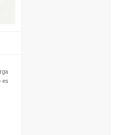
arga
o es