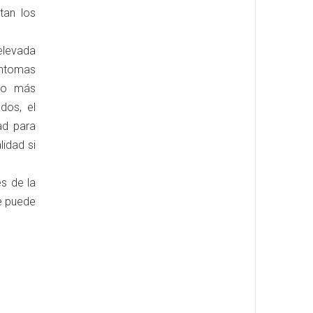
tan los
elevada
íntomas
ego más
dos, el
ad para
lidad si
s de la
ue puede