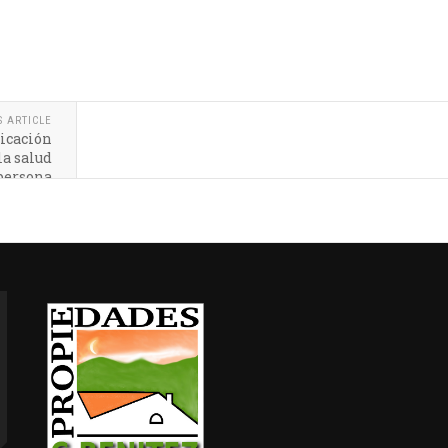
S ARTICLE
licación
la salud
 persona