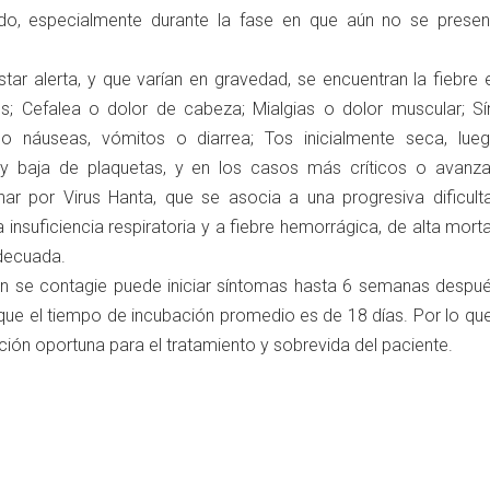
do, especialmente durante la fase en que aún no se presen
tar alerta, y que varían en gravedad, se encuentran la fiebre 
os; Cefalea o dolor de cabeza; Mialgias o dolor muscular; S
omo náuseas, vómitos o diarrea; Tos inicialmente seca, lu
y baja de plaquetas, y en los casos más críticos o avanza
ar por Virus Hanta, que se asocia a una progresiva dificult
la insuficiencia respiratoria y a fiebre hemorrágica, de alta morta
adecuada.
en se contagie puede iniciar síntomas hasta 6 semanas despué
unque el tiempo de incubación promedio es de 18 días. Por lo q
nción oportuna para el tratamiento y sobrevida del paciente.