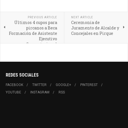
PREVIOUS ARTICLE
NEXT ARTICLE
Últimos 4 cupos para
Ceremonia de
pircanos a Beca
Juramento de Alcalde y
Formación de Asistente
Concejales en Pirque
Ejecutivo
Computacional
REDES SOCIALES
FACEBOOK
TWITTER
GOOGLE+
PINTEREST
YOUTUBE
INSTAGRAM
RSS