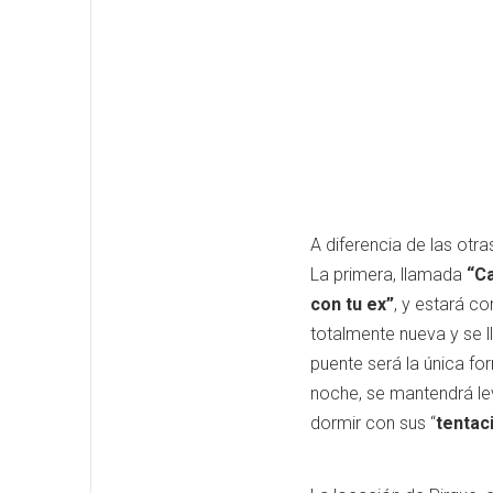
A diferencia de las ot
La primera, llamada
“Ca
con tu ex”
, y estará c
totalmente nueva y se 
puente será la única fo
noche, se mantendrá le
dormir con sus “
tentac