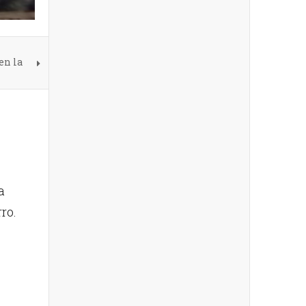
en la
a
ro.