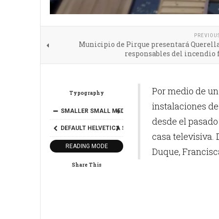
PREVIOU
Municipio de Pirque presentará Querell
responsables del incendio 
Por medio de un 
Typography
instalaciones de
SMALLER
SMALL
MEDIUM
BIG
BIGGER
desde el pasado 
DEFAULT
HELVETICA
SEGOE
GEORGIA
TIMES
casa televisiva
READING MODE
Duque, Francisca
Share This