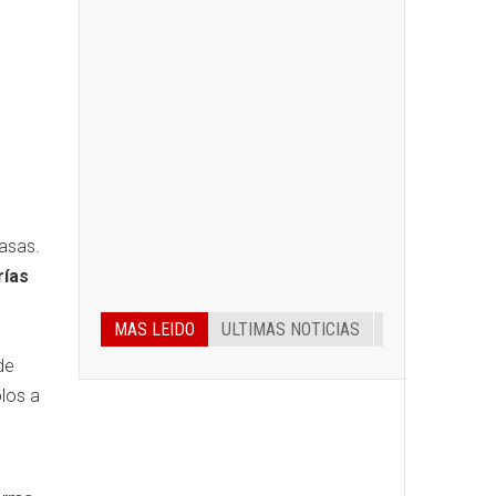
asas.
rías
MAS LEIDO
ULTIMAS NOTICIAS
l
de
los a