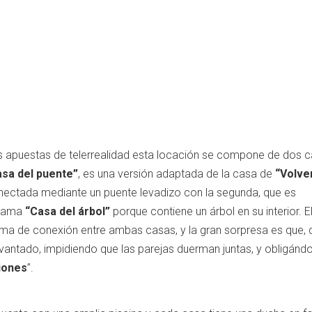
ras apuestas de telerrealidad esta locación se compone de dos c
sa del puente”
, es una versión adaptada de la casa de
“Volve
onectada mediante un puente levadizo con la segunda, que es
llama
“Casa del árbol”
porque contiene un árbol en su interior. E
rma de conexión entre ambas casas, y la gran sorpresa es que, 
vantado, impidiendo que las parejas duerman juntas, y obligándo
iones
”.