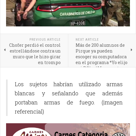
PREVIOUS ARTICLE
NEXT ARTICLE
Chofer perdió el control
Más de 200 alumnos de
estrellándose contra un
Pirque ya pueden
muro que le hizo girar
escoger su computadora
en trompo
en el programa *Yo elijo
mi PC* o *Me conecto
para aprender*
Los sujetos habrían utilizado armas
blancas y señalando que además
portaban armas de fuego.
(imagen
referencial)