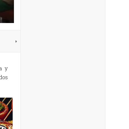
a y
dos