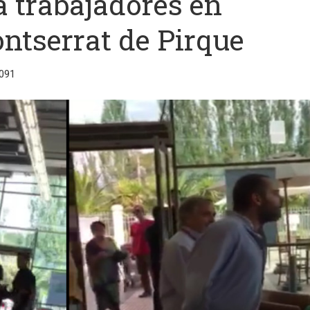
 trabajadores en
tserrat de Pirque
7091