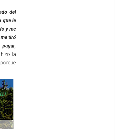
ado del
o que le
ado y me
 me tiró
 pagar,
hizo la
 porque