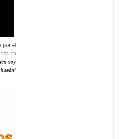
 por el
naza en
ién soy
 hueón”