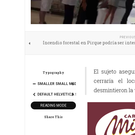
PREVIOU
Incendio forestal en Pirque podría ser int
El sujeto aseg
Typography
cerraría el l
SMALLER
SMALL
MEDIUM
BIG
BIGGER
desmintieron la 
DEFAULT
HELVETICA
SEGOE
GEORGIA
TIMES
READING MODE
Share This