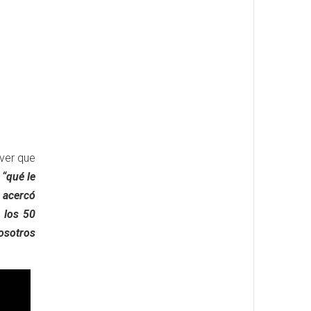
 ver que
“qué le
 acercó
 los 50
nosotros