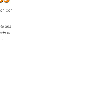
ión con
nte una
rado no
ue