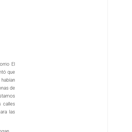
rrio El
ntó que
 habían
sonas de
 estamos
 calles
ara las
engan