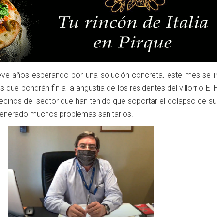
ve años esperando por una solución concreta, este mes se in
s que pondrán fin a la angustia de los residentes del villorrio El 
vecinos del sector que han tenido que soportar el colapso de s
 generado muchos problemas sanitarios.