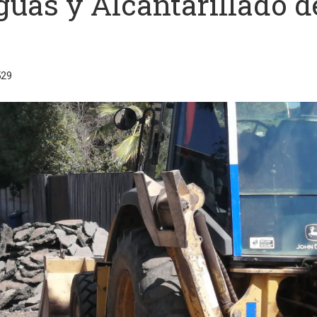
uas y Alcantarillado d
529