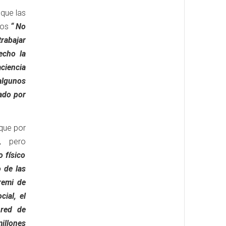
 que las
tos
“ No
rabajar
echo la
aciencia
algunos
rado por
 que por
, pero
 físico
o de las
remi de
cial, el
 red de
illones