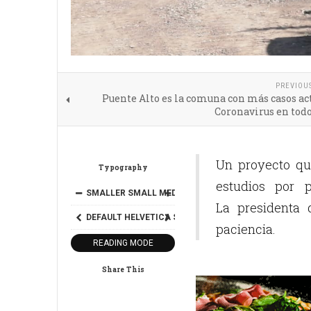
PREVIOU
Puente Alto es la comuna con más casos ac
Coronavirus en todo
Un proyecto qu
Typography
estudios por 
SMALLER
SMALL
MEDIUM
BIG
BIGGER
La presidenta 
DEFAULT
HELVETICA
SEGOE
GEORGIA
TIMES
paciencia.
READING MODE
Share This