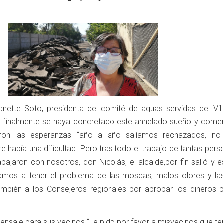
anette Soto, presidenta del comité de aguas servidas del Villo
e finalmente se haya concretado este anhelado sueño y come
ron las esperanzas “año a año salíamos rechazados, no
e había una dificultad. Pero tras todo el trabajo de tantas per
abajaron con nosotros, don Nicolás, el alcalde,por fin salió y
vamos a tener el problema de las moscas, malos olores y las
mbién a los Consejeros regionales por aprobar los dineros p
nsaje para sus vecinos “Le pido por favor a misvecinos que t