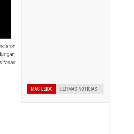
iciaron
Huingán,
us fosas
MAS LEIDO
ULTIMAS NOTICIAS