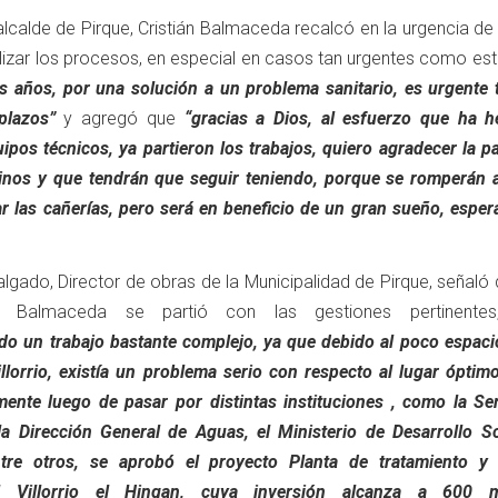
lcalde de Pirque, Cristián Balmaceda recalcó en la urgencia de
lizar los procesos, en especial en casos tan urgentes como es
 años, por una solución a un problema sanitario, es urgente t
plazos”
y agregó que
“gracias a Dios, al esfuerzo que ha h
ipos técnicos, ya partieron los trabajos, quiero agradecer la p
cinos y que tendrán que seguir teniendo, porque se romperán 
ar las cañerías, pero será en beneficio de un gran sueño, espe
algado, Director de obras de la Municipalidad de Pirque, señaló
lde Balmaceda se partió con las gestiones pertinentes
do un trabajo bastante complejo, ya que debido al poco espacio
llorrio, existía un problema serio con respecto al lugar óptim
ente luego de pasar por distintas instituciones , como la Se
 la Dirección General de Aguas, el Ministerio de Desarrollo So
ntre otros, se aprobó el proyecto Planta de tratamiento y
el Villorrio el Hingan, cuya inversión alcanza a 600 m