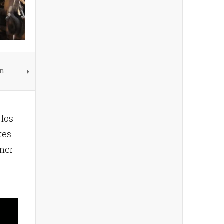
ón
los
es.
ner